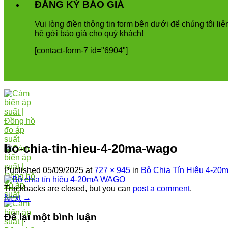
ĐĂNG KÝ BÁO GIÁ
Vui
l
ò
ng
đ
i
ề
n
th
ô
ng
tin
form
b
ê
n
d
ướ
i
để
ch
ú
ng
t
ô
i
li
ê
h
ệ
g
ở
i
b
á
o
gi
á
cho
qu
ý
kh
á
ch
!
[contact-form-7 id="6904"]
bo-chia-tin-hieu-4-20ma-wago
Published
05/09/2025
at
727 × 945
in
Bộ Chia Tín Hiệu 4-2
Trackbacks are closed, but you can
post a comment
.
Next
→
Để lại một bình luận