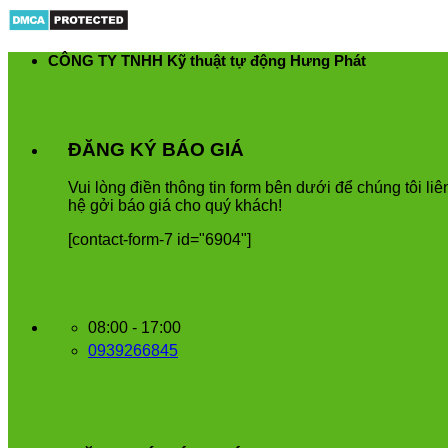
Skip
to
content
CÔNG TY TNHH Kỹ thuật tự động Hưng Phát
ĐĂNG KÝ BÁO GIÁ
Vui
l
ò
ng
đ
i
ề
n
th
ô
ng
tin
form
b
ê
n
d
ướ
i
để
ch
ú
ng
t
ô
i
li
ê
h
ệ
g
ở
i
b
á
o
gi
á
cho
qu
ý
kh
á
ch
!
[contact-form-7 id="6904"]
08:00 - 17:00
0939266845