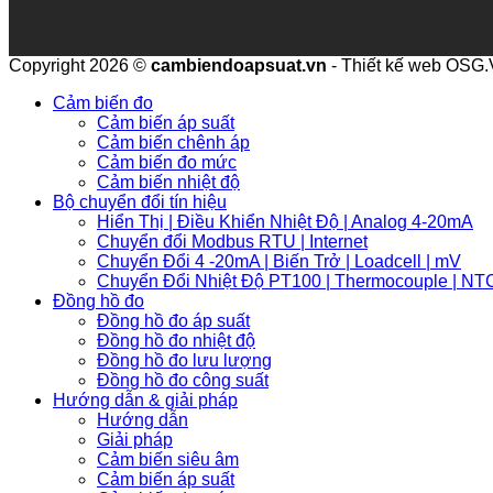
Copyright 2026 ©
cambiendoapsuat.vn
- Thiết kế web OSG
Cảm biến đo
Cảm biến áp suất
Cảm biến chênh áp
Cảm biến đo mức
Cảm biến nhiệt độ
Bộ chuyển đổi tín hiệu
Hiển Thị | Điều Khiển Nhiệt Độ | Analog 4-20mA
Chuyển đổi Modbus RTU | Internet
Chuyển Đổi 4 -20mA | Biến Trở | Loadcell | mV
Chuyển Đổi Nhiệt Độ PT100 | Thermocouple | NT
Đồng hồ đo
Đồng hồ đo áp suất
Đồng hồ đo nhiệt độ
Đồng hồ đo lưu lượng
Đồng hồ đo công suất
Hướng dẫn & giải pháp
Hướng dẫn
Giải pháp
Cảm biến siêu âm
Cảm biến áp suất