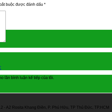
bắt buộc được đánh dấu
*
C
o lần bình luận kế tiếp của tôi.
12 - A2 Rosita Khang Điền, P. Phú Hữu, TP Thủ Đức, TP.HCM