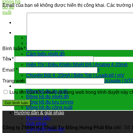
Email của bạn sẽ không được hiển thị công khai.
Các trường 
Cảm biến đo
Cảm biến áp suất
Cảm biến chênh áp
Cảm biến đo mức
Bình luận
*
Cảm biến nhiệt độ
Tên
*
Bộ chuyển đổi tín hiệu
Hiển Thị | Điều Khiển Nhiệt Độ | Analog 4-20mA
Chuyển đổi Modbus RTU | Internet
Email
*
Chuyển Đổi 4 -20mA | Biến Trở | Loadcell | mV
Chuyển Đổi Nhiệt Độ PT100 | Thermocouple | NT
Trang web
Đồng hồ đo
Đồng hồ đo áp suất
Lưu tên của tôi, email, và trang web trong trình duyệt này ch
Đồng hồ đo nhiệt độ
Đồng hồ đo lưu lượng
Đồng hồ đo công suất
Hướng dẫn & giải pháp
Hướng dẫn
Giải pháp
Công ty TNHH Kỹ Thuật Tự Động Hưng Phát
Địa chỉ
: Số 
Cảm biến siêu âm