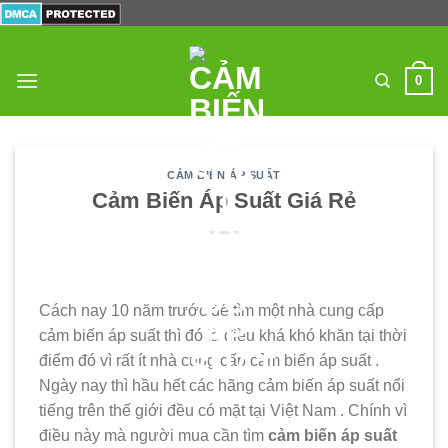
Skip
to
content
0
CẢM BIẾN ÁP SUẤT
Cảm Biến Áp Suất Giá Rẻ
yeezy boost 350adidas yeezy boost 350 2015adidas
Cách nay 10 năm trước để tìm một nhà cung cấp
yeezy boost 350 release dateyeezy boost 350buy
cảm biến áp suất thì đó là điều khá khó khăn tại thời
yeezysaddidas yeezy boonsadst 350 womeidas yeezy
điểm đó vì rất ít nhà cung cấp cảm biến áp suất .
boost 350 kanye westadidas yeezy boost 350yeost
Ngày nay thì hầu hết các hãng cảm biến áp suất nổi
350adidas yeezy boost 350 whiteadidas yeezy boost
tiếng trên thế giới đều có mặt tại Việt Nam . Chính vì
350adidas yeezy boost 350 black whiteadidas yeezy
điều này mà người mua cần tìm
cảm biến áp suất