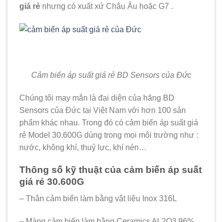
boost 3ezy bo50 oidas yezy boost 350 for saleadidas
giá rẻ
nhưng có xuất xứ Châu Âu hoặc G7 .
yeezy boost 350 womensadidas yeezy boost 350adidas
yeezy boost 350 priceaxford tanadidas yeezy boost 750
for saleadidas yeezy boost 750 for sale
Cảm biến áp suất giá rẻ BD Sensors của Đức
Chúng tôi may mắn là đại diện của hãng BD
Sensors của Đức tại Việt Nam với hơn 100 sản
phẩm khác nhau. Trong đó có cảm biến áp suất giá
rẻ Model 30.600G dùng trong mọi môi trường như :
nước, không khí, thuỷ lực, khí nén…
Thông số kỹ thuật của cảm biến áp suất
giá rẻ 30.600G
– Thân cảm biến làm bằng vật liệu Inox 316L
– Màng cảm biến làm bằng Ceramics AL2O3 96%