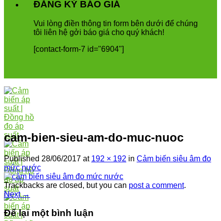
ĐĂNG KÝ BÁO GIÁ
Vui
l
ò
ng
đ
i
ề
n
th
ô
ng
tin
form
b
ê
n
d
ướ
i
để
ch
ú
ng
t
ô
i
li
ê
n
h
ệ
g
ở
i
b
á
o
gi
á
cho
qu
ý
kh
á
ch
!
[contact-form-7 id="6904"]
cam-bien-sieu-am-do-muc-nuoc
Published
28/06/2017
at
192 × 192
in
Cảm biến siêu âm đo
mức nước
Trackbacks are closed, but you can
post a comment
.
Next
→
Để lại một bình luận