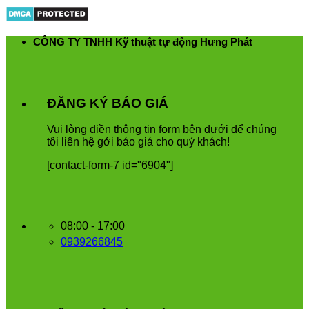
Skip
to
content
CÔNG TY TNHH Kỹ thuật tự động Hưng Phát
ĐĂNG KÝ BÁO GIÁ
Vui
l
ò
ng
đ
i
ề
n
th
ô
ng
tin
form
b
ê
n
d
ướ
i
để
ch
ú
ng
t
ô
i
li
ê
n
h
ệ
g
ở
i
b
á
o
gi
á
cho
qu
ý
kh
á
ch
!
[contact-form-7 id="6904"]
08:00 - 17:00
0939266845