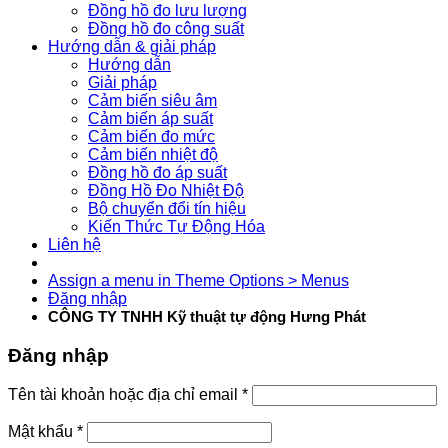
Đồng hồ đo lưu lượng
Đồng hồ đo công suất
Hướng dẫn & giải pháp
Hướng dẫn
Giải pháp
Cảm biến siêu âm
Cảm biến áp suất
Cảm biến đo mức
Cảm biến nhiệt độ
Đồng hồ đo áp suất
Đồng Hồ Đo Nhiệt Độ
Bộ chuyển đổi tín hiệu
Kiến Thức Tự Động Hóa
Liên hệ
Assign a menu in Theme Options > Menus
Đăng nhập
CÔNG TY TNHH Kỹ thuật tự động Hưng Phát
Đăng nhập
Tên tài khoản hoặc địa chỉ email
*
Mật khẩu
*