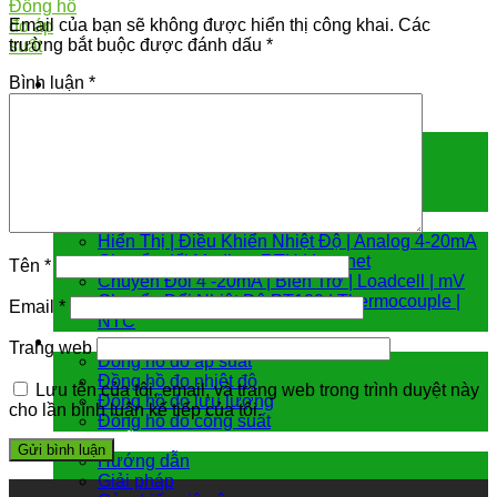
Email của bạn sẽ không được hiển thị công khai.
Các
trường bắt buộc được đánh dấu
*
Bình luận
*
Cảm biến đo
Cảm biến áp suất
Cảm biến chênh áp
Cảm biến đo mức
Cảm biến nhiệt độ
Bộ chuyển đổi tín hiệu
Hiển Thị | Điều Khiển Nhiệt Độ | Analog 4-20mA
Chuyển đổi Modbus RTU | Internet
Tên
*
Chuyển Đổi 4 -20mA | Biến Trở | Loadcell | mV
Chuyển Đổi Nhiệt Độ PT100 | Thermocouple |
Email
*
NTC
Đồng hồ đo
Trang web
Đồng hồ đo áp suất
Đồng hồ đo nhiệt độ
Lưu tên của tôi, email, và trang web trong trình duyệt này
Đồng hồ đo lưu lượng
cho lần bình luận kế tiếp của tôi.
Đồng hồ đo công suất
Hướng dẫn & giải pháp
Hướng dẫn
Giải pháp