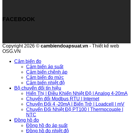
FACEBOOK
Copyright 2026 ©
cambiendoapsuat.vn
- Thiết kế web
OSG.VN
Cảm biến đo
Cảm biến áp suất
Cảm biến chênh áp
Cảm biến đo mức
Cảm biến nhiệt độ
Bộ chuyển đổi tín hiệu
Hiển Thị | Điều Khiển Nhiệt Độ | Analog 4-20mA
Chuyển đổi Modbus RTU | Internet
Chuyển Đổi 4 -20mA | Biến Trở | Loadcell | mV
Chuyển Đổi Nhiệt Độ PT100 | Thermocouple |
NTC
Đồng hồ đo
Đồng hồ đo áp suất
Đồng hồ đo nhiệt độ