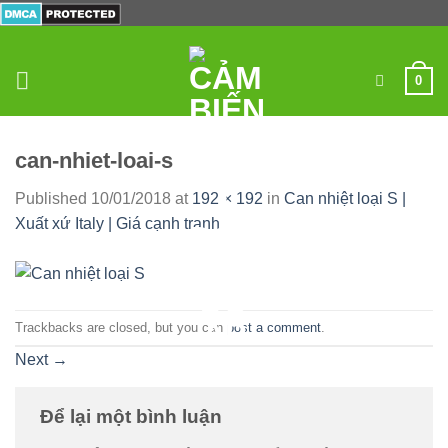
Skip
to
content
0
can-nhiet-loai-s
Published
10/01/2018
at
192 × 192
in
Can nhiệt loại S |
Xuất xứ Italy | Giá cạnh tranh
Trackbacks are closed, but you can
post a comment
.
Next
→
Để lại một bình luận