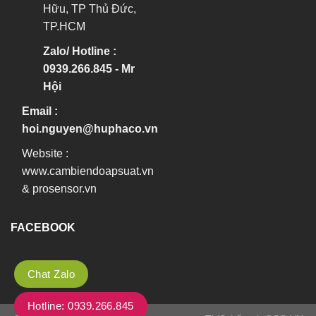
Hữu, TP Thủ Đức,
TP.HCM
Zalo/ Hotline :
0939.266.845 - Mr
Hội
Email :
hoi.nguyen@huphaco.vn
Website :
www.cambiendoapsuat.vn
&
prosensor.vn
FACEBOOK
Chat Zalo
Hotline: 0939.266.845