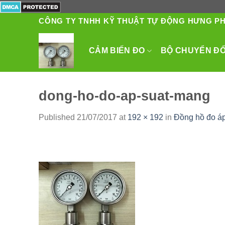
Skip
to
CÔNG TY TNHH KỸ THUẬT TỰ ĐỘNG HƯNG P
content
CẢM BIẾN ĐO
BỘ CHUYỂN ĐỔI
dong-ho-do-ap-suat-mang
Published
21/07/2017
at
192 × 192
in
Đồng hồ đo á