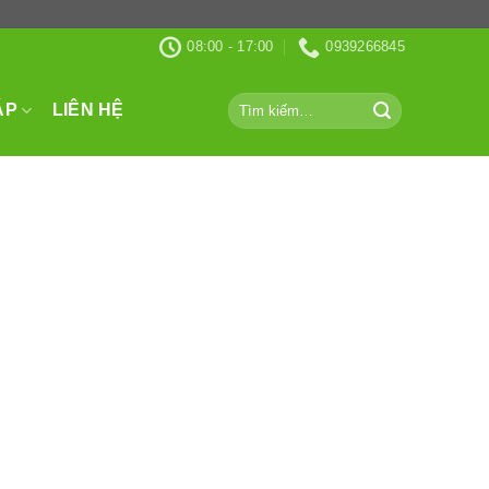
08:00 - 17:00
0939266845
Tìm
ÁP
LIÊN HỆ
kiếm: