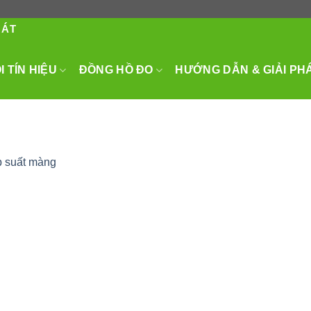
HÁT
 TÍN HIỆU
ĐỒNG HỒ ĐO
HƯỚNG DẪN & GIẢI PH
p suất màng