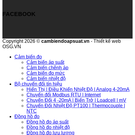
FACEBOOK
Copyright 2026 ©
cambiendoapsuat.vn
- Thiết kế web
OSG.VN
Cảm biến đo
Cảm biến áp suất
Cảm biến chênh áp
Cảm biến đo mức
Cảm biến nhiệt độ
Bộ chuyển đổi tín hiệu
Hiển Thị | Điều Khiển Nhiệt Độ | Analog 4-20mA
Chuyển đổi Modbus RTU | Internet
Chuyển Đổi 4 -20mA | Biến Trở | Loadcell | mV
Chuyển Đổi Nhiệt Độ PT100 | Thermocouple |
NTC
Đồng hồ đo
Đồng hồ đo áp suất
Đồng hồ đo nhiệt độ
Đồng hồ đo lưu lượng