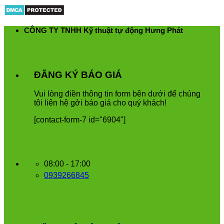
Skip
to
content
CÔNG TY TNHH Kỹ thuật tự động Hưng Phát
ĐĂNG KÝ BÁO GIÁ
Vui
l
ò
ng
đ
i
ề
n
th
ô
ng
tin
form
b
ê
n
d
ướ
i
để
ch
ú
ng
t
ô
i
li
ê
n
h
ệ
g
ở
i
b
á
o
gi
á
cho
qu
ý
kh
á
ch
!
[contact-form-7 id="6904"]
08:00 - 17:00
0939266845