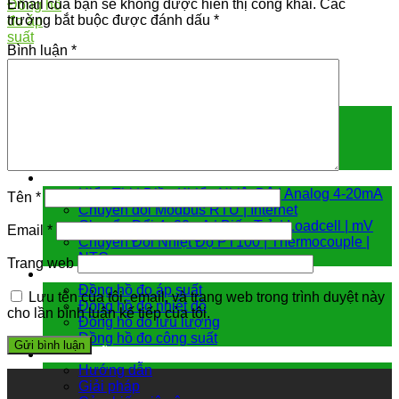
Email của bạn sẽ không được hiển thị công khai.
Các
trường bắt buộc được đánh dấu
*
Bình luận
*
Cảm biến đo
Cảm biến áp suất
Cảm biến chênh áp
Cảm biến đo mức
Cảm biến nhiệt độ
Bộ chuyển đổi tín hiệu
Hiển Thị | Điều Khiển Nhiệt Độ | Analog 4-20mA
Tên
*
Chuyển đổi Modbus RTU | Internet
Chuyển Đổi 4 -20mA | Biến Trở | Loadcell | mV
Email
*
Chuyển Đổi Nhiệt Độ PT100 | Thermocouple |
NTC
Trang web
Đồng hồ đo
Đồng hồ đo áp suất
Lưu tên của tôi, email, và trang web trong trình duyệt này
Đồng hồ đo nhiệt độ
cho lần bình luận kế tiếp của tôi.
Đồng hồ đo lưu lượng
Đồng hồ đo công suất
Hướng dẫn & giải pháp
Hướng dẫn
Giải pháp