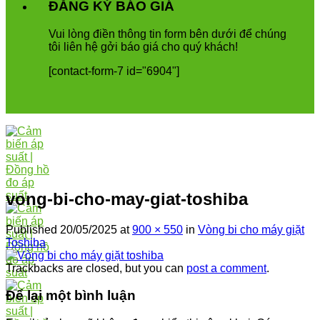
ĐĂNG KÝ BÁO GIÁ
Vui
l
ò
ng
đ
i
ề
n
th
ô
ng
tin
form
b
ê
n
d
ướ
i
để
ch
ú
ng
t
ô
i
li
ê
n
h
ệ
g
ở
i
b
á
o
gi
á
cho
qu
ý
kh
á
ch
!
[contact-form-7 id="6904"]
vong-bi-cho-may-giat-toshiba
Published
20/05/2025
at
900 × 550
in
Vòng bi cho máy giặt
Toshiba
Trackbacks are closed, but you can
post a comment
.
Để lại một bình luận