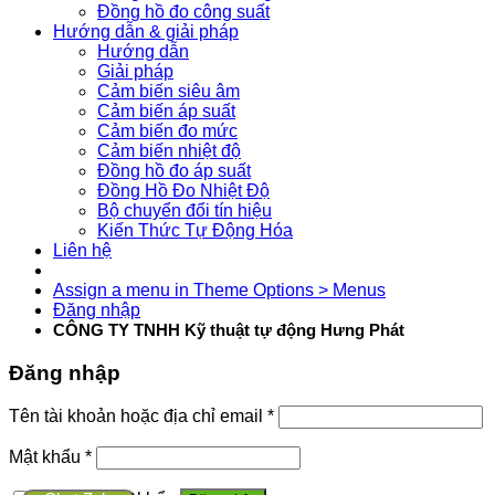
Đồng hồ đo công suất
Hướng dẫn & giải pháp
Hướng dẫn
Giải pháp
Cảm biến siêu âm
Cảm biến áp suất
Cảm biến đo mức
Cảm biến nhiệt độ
Đồng hồ đo áp suất
Đồng Hồ Đo Nhiệt Độ
Bộ chuyển đổi tín hiệu
Kiến Thức Tự Động Hóa
Liên hệ
Assign a menu in Theme Options > Menus
Đăng nhập
CÔNG TY TNHH Kỹ thuật tự động Hưng Phát
Đăng nhập
Tên tài khoản hoặc địa chỉ email
*
Mật khẩu
*