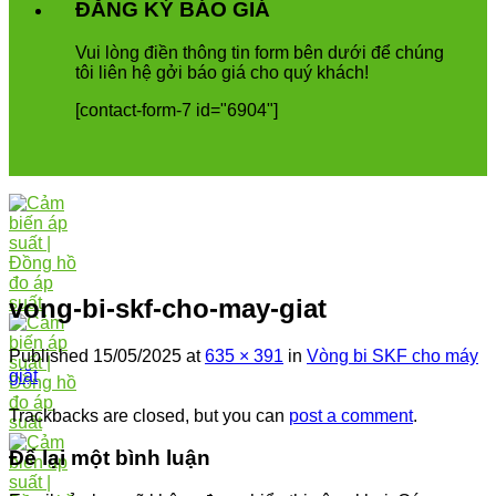
ĐĂNG KÝ BÁO GIÁ
Vui
l
ò
ng
đ
i
ề
n
th
ô
ng
tin
form
b
ê
n
d
ướ
i
để
ch
ú
ng
t
ô
i
li
ê
n
h
ệ
g
ở
i
b
á
o
gi
á
cho
qu
ý
kh
á
ch
!
[contact-form-7 id="6904"]
vong-bi-skf-cho-may-giat
Published
15/05/2025
at
635 × 391
in
Vòng bi SKF cho máy
giặt
Trackbacks are closed, but you can
post a comment
.
Để lại một bình luận