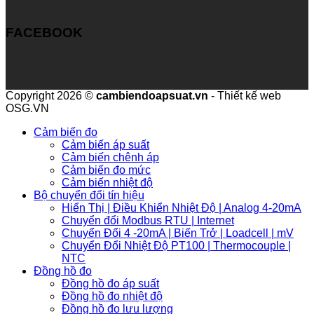
FACEBOOK
Copyright 2026 ©
cambiendoapsuat.vn
- Thiết kế web
OSG.VN
Cảm biến đo
Cảm biến áp suất
Cảm biến chênh áp
Cảm biến đo mức
Cảm biến nhiệt độ
Bộ chuyển đổi tín hiệu
Hiển Thị | Điều Khiển Nhiệt Độ | Analog 4-20mA
Chuyển đổi Modbus RTU | Internet
Chuyển Đổi 4 -20mA | Biến Trở | Loadcell | mV
Chuyển Đổi Nhiệt Độ PT100 | Thermocouple |
NTC
Đồng hồ đo
Đồng hồ đo áp suất
Đồng hồ đo nhiệt độ
Đồng hồ đo lưu lượng