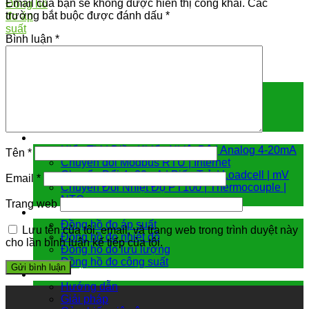
Email của bạn sẽ không được hiển thị công khai.
Các
trường bắt buộc được đánh dấu
*
Bình luận
*
Cảm biến đo
Cảm biến áp suất
Cảm biến chênh áp
Cảm biến đo mức
Cảm biến nhiệt độ
Bộ chuyển đổi tín hiệu
Hiển Thị | Điều Khiển Nhiệt Độ | Analog 4-20mA
Tên
*
Chuyển đổi Modbus RTU | Internet
Chuyển Đổi 4 -20mA | Biến Trở | Loadcell | mV
Email
*
Chuyển Đổi Nhiệt Độ PT100 | Thermocouple |
NTC
Trang web
Đồng hồ đo
Đồng hồ đo áp suất
Lưu tên của tôi, email, và trang web trong trình duyệt này
Đồng hồ đo nhiệt độ
cho lần bình luận kế tiếp của tôi.
Đồng hồ đo lưu lượng
Đồng hồ đo công suất
Hướng dẫn & giải pháp
Hướng dẫn
Giải pháp