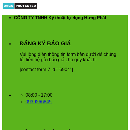
Skip
to
content
CÔNG TY TNHH Kỹ thuật tự động Hưng Phát
ĐĂNG KÝ BÁO GIÁ
Vui
l
ò
ng
đ
i
ề
n
th
ô
ng
tin
form
b
ê
n
d
ướ
i
để
ch
ú
ng
t
ô
i
li
ê
n
h
ệ
g
ở
i
b
á
o
gi
á
cho
qu
ý
kh
á
ch
!
[contact-form-7 id="6904"]
08:00 - 17:00
0939266845