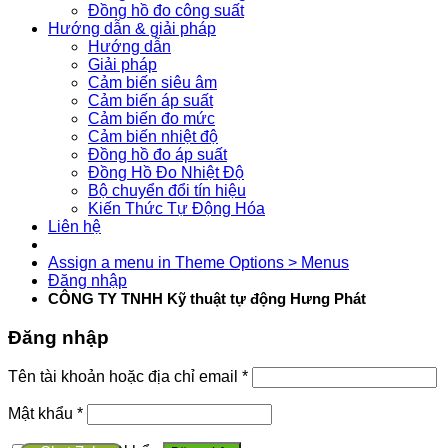
Đồng hồ đo công suất
Hướng dẫn & giải pháp
Hướng dẫn
Giải pháp
Cảm biến siêu âm
Cảm biến áp suất
Cảm biến đo mức
Cảm biến nhiệt độ
Đồng hồ đo áp suất
Đồng Hồ Đo Nhiệt Độ
Bộ chuyển đổi tín hiệu
Kiến Thức Tự Động Hóa
Liên hệ
Assign a menu in Theme Options > Menus
Đăng nhập
CÔNG TY TNHH Kỹ thuật tự động Hưng Phát
Đăng nhập
Tên tài khoản hoặc địa chỉ email
*
Mật khẩu
*