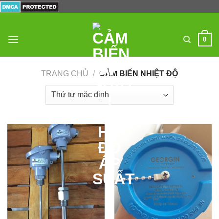
Skip
to
content
0
TRANG CHỦ
/
CẢM BIẾN NHIỆT ĐỘ