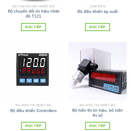
BỘ CHUYỂN ĐỔI NHIỆT ĐỘ
CẢM BIẾN
Bộ chuyển đổi tín hiệu nhiệt
Bộ điều khiển áp suất
độ T121
ĐỌC TIẾP
ĐỌC TIẾP
BỘ HIỂN THỊ NHIỆT ĐỘ
BỘ HIỂN THỊ NHIỆT ĐỘ
Bộ hiển thị tín hiệu, bộ hiển
Bộ điều khiển Controllers
thị số
ĐỌC TIẾP
ĐỌC TIẾP