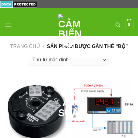
Skip
to
content
0
TRANG CHỦ
/
SẢN PHẨM ĐƯỢC GẮN THẺ “BỘ”