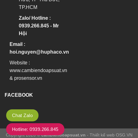
TP.HCM
Zalo/ Hotline :
0939.266.845 - Mr
Hội
Email :
hoi.nguyen@huphaco.vn
Website :
www.cambiendoapsuat.vn
&
prosensor.vn
FACEBOOK
Chat Zalo
Hotline: 0939.266.845
Copyright 2026 ©
cambiendoapsuat.vn
- Thiết kế web OSG.VN