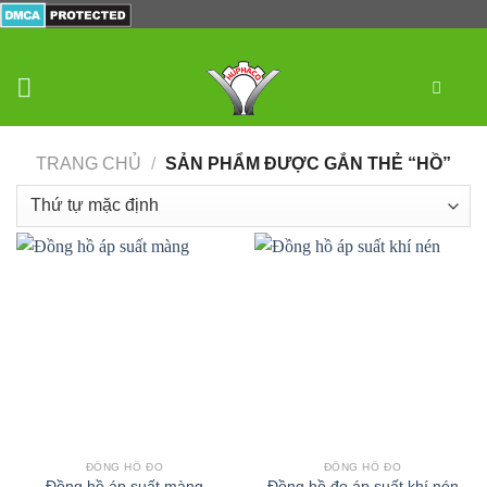
Skip
to
content
0
TRANG CHỦ
/
SẢN PHẨM ĐƯỢC GẮN THẺ “HỒ”
ĐỒNG HỒ ĐO
ĐỒNG HỒ ĐO
Đồng hồ áp suất màng
Đồng hồ đo áp suất khí nén