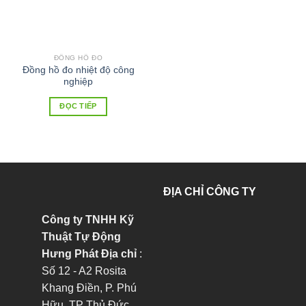
ĐỒNG HỒ ĐO
Đồng hồ đo nhiệt độ công
nghiệp
ĐỌC TIẾP
ĐỊA CHỈ CÔNG TY
Công ty TNHH Kỹ
Thuật Tự Động
Hưng Phát
Địa chỉ
:
Số 12 - A2 Rosita
Khang Điền, P. Phú
Hữu, TP Thủ Đức,