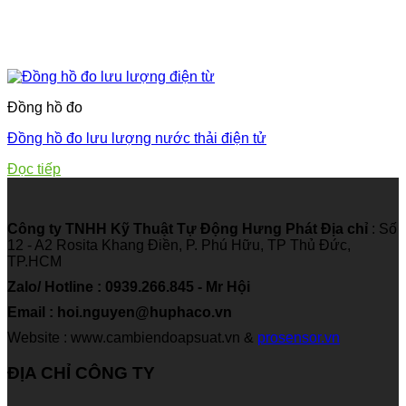
Đồng hồ đo
Đồng hồ đo lưu lượng nước thải điện tử
Đọc tiếp
Công ty TNHH Kỹ Thuật Tự Động Hưng Phát
Địa chỉ
: Số
12 - A2 Rosita Khang Điền, P. Phú Hữu, TP Thủ Đức,
TP.HCM
Zalo/ Hotline : 0939.266.845 - Mr Hội
Email : hoi.nguyen@huphaco.vn
Website : www.cambiendoapsuat.vn &
prosensor.vn
ĐỊA CHỈ CÔNG TY