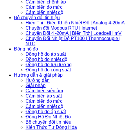
Cảm biến chênh áp
Cảm biến đo mức
Cảm biến nhiệt độ
Bộ chuyển đổi tín hiệu
Hiển Thị | Điều Khiển Nhiệt Độ | Analog 4-20mA
Chuyển đổi Modbus RTU | Internet
Chuyển Đổi 4 -20mA | Biến Trở | Loadcell | mV
Chuyển Đổi Nhiệt Độ PT100 | Thermocouple |
NTC
Đồng hồ đo
Đồng hồ đo áp suất
Đồng hồ đo nhiệt độ
Đồng hồ đo lưu lượng
Đồng hồ đo công suất
Hướng dẫn & giải pháp
Hướng dẫn
Giải pháp
Cảm biến siêu âm
Cảm biến áp suất
Cảm biến đo mức
Cảm biến nhiệt độ
Đồng hồ đo áp suất
Đồng Hồ Đo Nhiệt Độ
Bộ chuyển đổi tín hiệu
Kiến Thức Tự Động Hóa