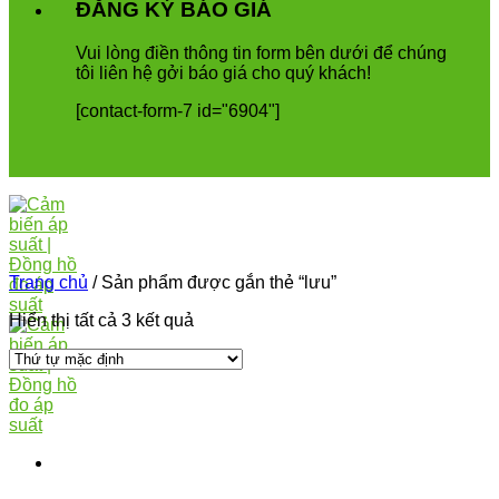
ĐĂNG KÝ BÁO GIÁ
Vui
l
ò
ng
đ
i
ề
n
th
ô
ng
tin
form
b
ê
n
d
ướ
i
để
ch
ú
ng
t
ô
i
li
ê
n
h
ệ
g
ở
i
b
á
o
gi
á
cho
qu
ý
kh
á
ch
!
[contact-form-7 id="6904"]
Trang chủ
/
Sản phẩm được gắn thẻ “lưu”
Hiển thị tất cả 3 kết quả