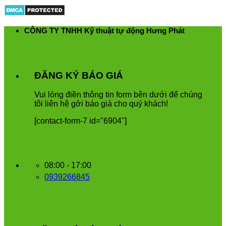
Skip
to
content
CÔNG TY TNHH Kỹ thuật tự động Hưng Phát
ĐĂNG KÝ BÁO GIÁ
Vui
l
ò
ng
đ
i
ề
n
th
ô
ng
tin
form
b
ê
n
d
ướ
i
để
ch
ú
ng
t
ô
i
li
ê
n
h
ệ
g
ở
i
b
á
o
gi
á
cho
qu
ý
kh
á
ch
!
[contact-form-7 id="6904"]
08:00 - 17:00
0939266845