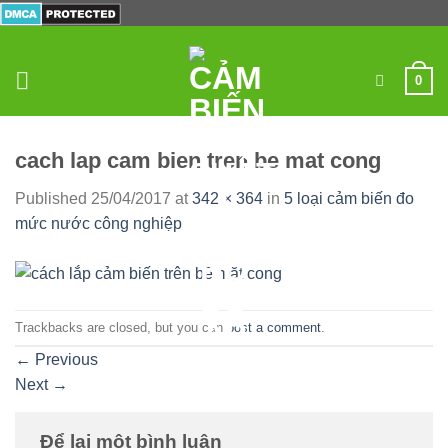
Skip
to
content
0
cach lap cam bien tren be mat cong
Published
25/04/2017
at
342 × 364
in
5 loại cảm biến đo
mức nước công nghiệp
Trackbacks are closed, but you can
post a comment
.
←
Previous
Next
→
Để lại một bình luận