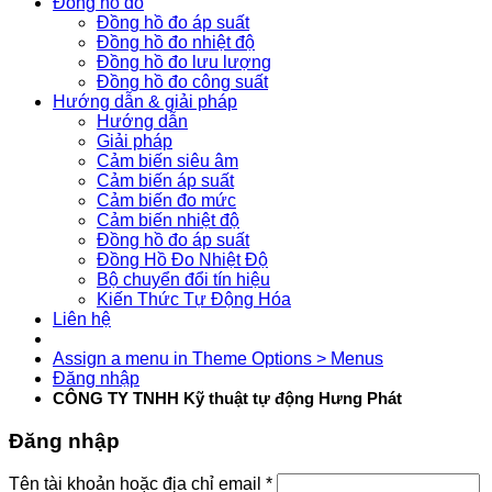
Đồng hồ đo
Đồng hồ đo áp suất
Đồng hồ đo nhiệt độ
Đồng hồ đo lưu lượng
Đồng hồ đo công suất
Hướng dẫn & giải pháp
Hướng dẫn
Giải pháp
Cảm biến siêu âm
Cảm biến áp suất
Cảm biến đo mức
Cảm biến nhiệt độ
Đồng hồ đo áp suất
Đồng Hồ Đo Nhiệt Độ
Bộ chuyển đổi tín hiệu
Kiến Thức Tự Động Hóa
Liên hệ
Assign a menu in Theme Options > Menus
Đăng nhập
CÔNG TY TNHH Kỹ thuật tự động Hưng Phát
Đăng nhập
Tên tài khoản hoặc địa chỉ email
*