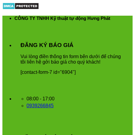
Skip
to
content
CÔNG TY TNHH Kỹ thuật tự động Hưng Phát
ĐĂNG KÝ BÁO GIÁ
Vui
l
ò
ng
đ
i
ề
n
th
ô
ng
tin
form
b
ê
n
d
ướ
i
để
ch
ú
ng
t
ô
i
li
ê
n
h
ệ
g
ở
i
b
á
o
gi
á
cho
qu
ý
kh
á
ch
!
[contact-form-7 id="6904"]
08:00 - 17:00
0939266845