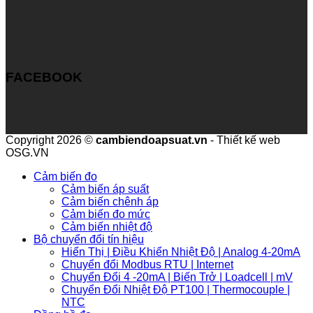
FACEBOOK
Copyright 2026 ©
cambiendoapsuat.vn
- Thiết kế web
OSG.VN
Cảm biến đo
Cảm biến áp suất
Cảm biến chênh áp
Cảm biến đo mức
Cảm biến nhiệt độ
Bộ chuyển đổi tín hiệu
Hiển Thị | Điều Khiển Nhiệt Độ | Analog 4-20mA
Chuyển đổi Modbus RTU | Internet
Chuyển Đổi 4 -20mA | Biến Trở | Loadcell | mV
Chuyển Đổi Nhiệt Độ PT100 | Thermocouple |
NTC