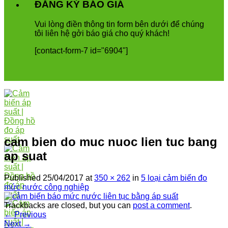
ĐĂNG KÝ BÁO GIÁ
Vui
l
ò
ng
đ
i
ề
n
th
ô
ng
tin
form
b
ê
n
d
ướ
i
để
ch
ú
ng
t
ô
i
li
ê
n
h
ệ
g
ở
i
b
á
o
gi
á
cho
qu
ý
kh
á
ch
!
[contact-form-7 id="6904"]
cam bien do muc nuoc lien tuc bang
ap suat
Published
25/04/2017
at
350 × 262
in
5 loại cảm biến đo
mức nước công nghiệp
Trackbacks are closed, but you can
post a comment
.
←
Previous
Next
→