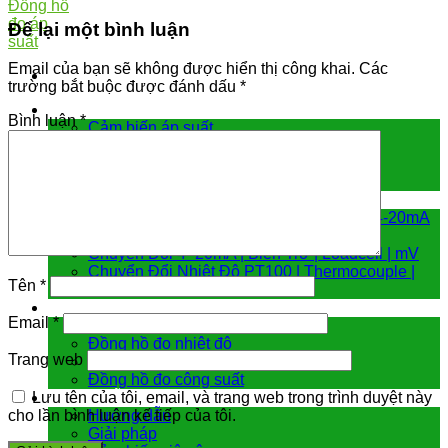
Để lại một bình luận
Email của bạn sẽ không được hiển thị công khai.
Các
trường bắt buộc được đánh dấu
*
Cảm biến đo
Bình luận
*
Cảm biến áp suất
Cảm biến chênh áp
Cảm biến đo mức
Cảm biến nhiệt độ
Bộ chuyển đổi tín hiệu
Hiển Thị | Điều Khiển Nhiệt Độ | Analog 4-20mA
Chuyển đổi Modbus RTU | Internet
Chuyển Đổi 4 -20mA | Biến Trở | Loadcell | mV
Chuyển Đổi Nhiệt Độ PT100 | Thermocouple |
Tên
*
NTC
Đồng hồ đo
Email
*
Đồng hồ đo áp suất
Đồng hồ đo nhiệt độ
Trang web
Đồng hồ đo lưu lượng
Đồng hồ đo công suất
Hướng dẫn & giải pháp
Lưu tên của tôi, email, và trang web trong trình duyệt này
Hướng dẫn
cho lần bình luận kế tiếp của tôi.
Giải pháp