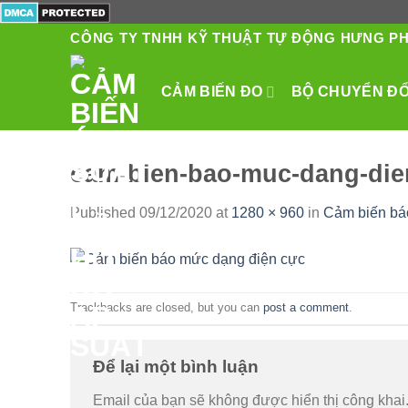
Skip
to
CÔNG TY TNHH KỸ THUẬT TỰ ĐỘNG HƯNG P
content
CẢM BIẾN ĐO
BỘ CHUYỂN ĐỔI
cam-bien-bao-muc-dang-die
Published
09/12/2020
at
1280 × 960
in
Cảm biến bá
Trackbacks are closed, but you can
post a comment
.
Để lại một bình luận
Email của bạn sẽ không được hiển thị công khai