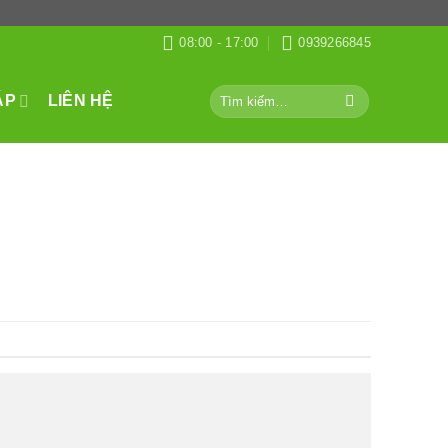
08:00 - 17:00
0939266845
Tìm
ÁP
LIÊN HỆ
kiếm: