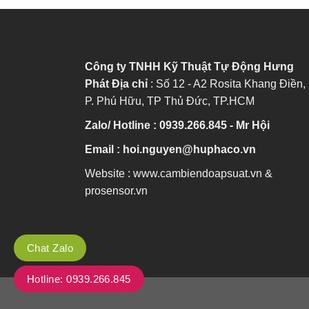
Công ty TNHH Kỹ Thuật Tự Động Hưng
Phát
Địa chỉ
: Số 12 - A2 Rosita Khang Điền,
P. Phú Hữu, TP Thủ Đức, TP.HCM
Zalo/ Hotline : 0939.266.845 - Mr Hội
Email : hoi.nguyen@huphaco.vn
Website : www.cambiendoapsuat.vn &
prosensor.vn
Chat Zalo
Hotline: 0939.266.845