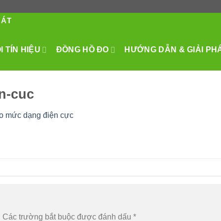
HÁT
 TÍN HIỆU
ĐỒNG HỒ ĐO
HƯỚNG DẪN & GIẢI PH
n-cuc
o mức dạng điện cực
.
Các trường bắt buộc được đánh dấu
*