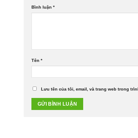
Bình luận
*
Tên
*
Lưu tên của tôi, email, và trang web trong trìn