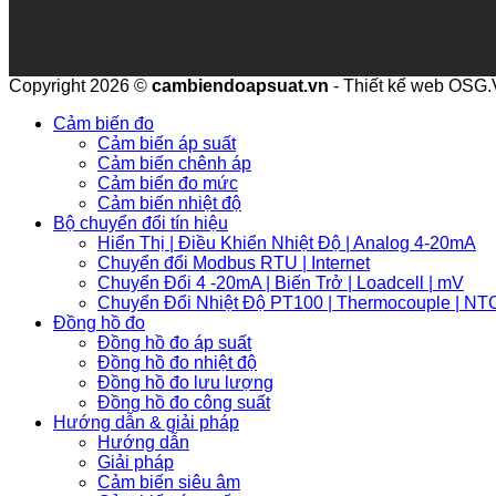
Copyright 2026 ©
cambiendoapsuat.vn
- Thiết kế web OSG
Cảm biến đo
Cảm biến áp suất
Cảm biến chênh áp
Cảm biến đo mức
Cảm biến nhiệt độ
Bộ chuyển đổi tín hiệu
Hiển Thị | Điều Khiển Nhiệt Độ | Analog 4-20mA
Chuyển đổi Modbus RTU | Internet
Chuyển Đổi 4 -20mA | Biến Trở | Loadcell | mV
Chuyển Đổi Nhiệt Độ PT100 | Thermocouple | NT
Đồng hồ đo
Đồng hồ đo áp suất
Đồng hồ đo nhiệt độ
Đồng hồ đo lưu lượng
Đồng hồ đo công suất
Hướng dẫn & giải pháp
Hướng dẫn
Giải pháp
Cảm biến siêu âm