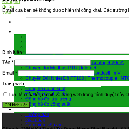
Email của bạn sẽ không được hiển thị công khai.
Các trường 
Cảm biến đo
Cảm biến áp suất
Cảm biến chênh áp
Cảm biến đo mức
Cảm biến nhiệt độ
Bình luận
*
Bộ chuyển đổi tín hiệu
Tên
*
Hiển Thị | Điều Khiển Nhiệt Độ | Analog 4-20mA
Chuyển đổi Modbus RTU | Internet
Chuyển Đổi 4 -20mA | Biến Trở | Loadcell | mV
Email
*
Chuyển Đổi Nhiệt Độ PT100 | Thermocouple | NT
Đồng hồ đo
Trang web
Đồng hồ đo áp suất
Đồng hồ đo nhiệt độ
Lưu tên của tôi, email, và trang web trong trình duyệt này ch
Đồng hồ đo lưu lượng
Đồng hồ đo công suất
Hướng dẫn & giải pháp
Hướng dẫn
Giải pháp
Cảm biến siêu âm
Công ty TNHH Kỹ Thuật Tự Động Hưng Phát
Địa chỉ
: Số 