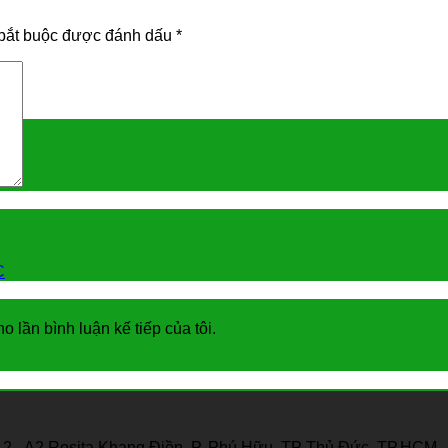
bắt buộc được đánh dấu
*
C
o lần bình luận kế tiếp của tôi.
12 - A2 Rosita Khang Điền, P. Phú Hữu, TP Thủ Đức, TP.HCM