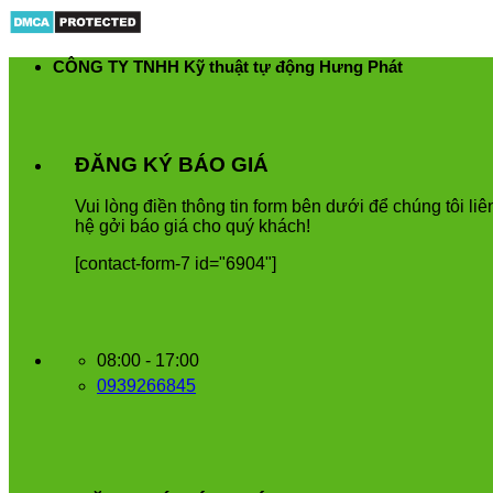
Skip
to
content
CÔNG TY TNHH Kỹ thuật tự động Hưng Phát
ĐĂNG KÝ BÁO GIÁ
Vui
l
ò
ng
đ
i
ề
n
th
ô
ng
tin
form
b
ê
n
d
ướ
i
để
ch
ú
ng
t
ô
i
li
ê
h
ệ
g
ở
i
b
á
o
gi
á
cho
qu
ý
kh
á
ch
!
[contact-form-7 id="6904"]
08:00 - 17:00
0939266845