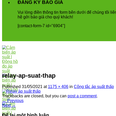
ĐĂNG KÝ BÁO GIÁ
Vui
l
ò
ng
đ
i
ề
n
th
ô
ng
tin
form
b
ê
n
d
ướ
i
để
ch
ú
ng
t
ô
i
li
ê
h
ệ
g
ở
i
b
á
o
gi
á
cho
qu
ý
kh
á
ch
!
[contact-form-7 id="6904"]
relay-ap-suat-thap
Published
31/05/2021
at
1175 × 406
in
Công tắc áp suất thấp
Trackbacks are closed, but you can
post a comment
.
←
Previous
Next
→
Để lại một bình luận