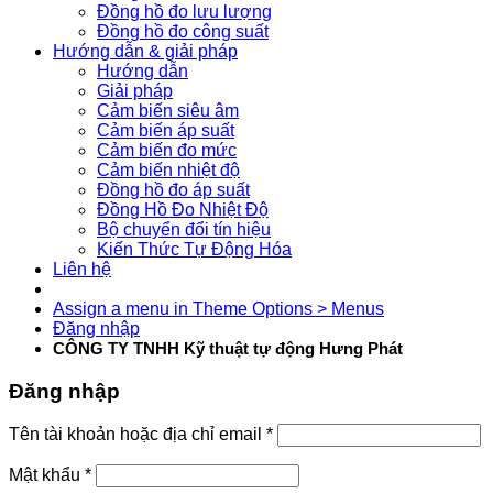
Đồng hồ đo lưu lượng
Đồng hồ đo công suất
Hướng dẫn & giải pháp
Hướng dẫn
Giải pháp
Cảm biến siêu âm
Cảm biến áp suất
Cảm biến đo mức
Cảm biến nhiệt độ
Đồng hồ đo áp suất
Đồng Hồ Đo Nhiệt Độ
Bộ chuyển đổi tín hiệu
Kiến Thức Tự Động Hóa
Liên hệ
Assign a menu in Theme Options > Menus
Đăng nhập
CÔNG TY TNHH Kỹ thuật tự động Hưng Phát
Đăng nhập
Tên tài khoản hoặc địa chỉ email
*
Mật khẩu
*