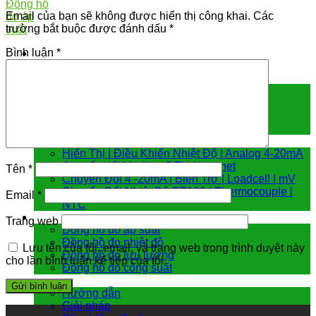
Email của bạn sẽ không được hiển thị công khai.
Các
trường bắt buộc được đánh dấu
*
Bình luận
*
Cảm biến đo
Cảm biến áp suất
Cảm biến chênh áp
Cảm biến đo mức
Cảm biến nhiệt độ
Bộ chuyển đổi tín hiệu
Hiển Thị | Điều Khiển Nhiệt Độ | Analog 4-20mA
Chuyển đổi Modbus RTU | Internet
Tên
*
Chuyển Đổi 4 -20mA | Biến Trở | Loadcell | mV
Chuyển Đổi Nhiệt Độ PT100 | Thermocouple |
Email
*
NTC
Đồng hồ đo
Trang web
Đồng hồ đo áp suất
Đồng hồ đo nhiệt độ
Lưu tên của tôi, email, và trang web trong trình duyệt này
Đồng hồ đo lưu lượng
cho lần bình luận kế tiếp của tôi.
Đồng hồ đo công suất
Hướng dẫn & giải pháp
Hướng dẫn
Giải pháp