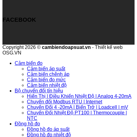
FACEBOOK
Copyright 2026 ©
cambiendoapsuat.vn
- Thiết kế web
OSG.VN
Cảm biến đo
Cảm biến áp suất
Cảm biến chênh áp
Cảm biến đo mức
Cảm biến nhiệt độ
Bộ chuyển đổi tín hiệu
Hiển Thị | Điều Khiển Nhiệt Độ | Analog 4-20mA
Chuyển đổi Modbus RTU | Internet
Chuyển Đổi 4 -20mA | Biến Trở | Loadcell | mV
Chuyển Đổi Nhiệt Độ PT100 | Thermocouple |
NTC
Đồng hồ đo
Đồng hồ đo áp suất
Đồng hồ đo nhiệt độ