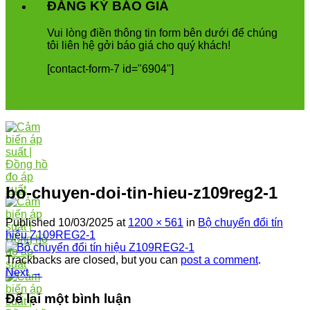
ĐĂNG KÝ BÁO GIÁ
Vui
l
ò
ng
đ
i
ề
n
th
ô
ng
tin
form
b
ê
n
d
ướ
i
để
ch
ú
ng
t
ô
i
li
ê
n
h
ệ
g
ở
i
b
á
o
gi
á
cho
qu
ý
kh
á
ch
!
[contact-form-7 id="6904"]
bo-chuyen-doi-tin-hieu-z109reg2-1
Published
10/03/2025
at
1200 × 561
in
Bộ chuyển đổi tín
hiệu Z109REG2-1
Trackbacks are closed, but you can
post a comment
.
Next
→
Để lại một bình luận