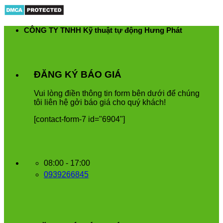
Skip
to
content
CÔNG TY TNHH Kỹ thuật tự động Hưng Phát
ĐĂNG KÝ BÁO GIÁ
Vui
l
ò
ng
đ
i
ề
n
th
ô
ng
tin
form
b
ê
n
d
ướ
i
để
ch
ú
ng
t
ô
i
li
ê
n
h
ệ
g
ở
i
b
á
o
gi
á
cho
qu
ý
kh
á
ch
!
[contact-form-7 id="6904"]
08:00 - 17:00
0939266845