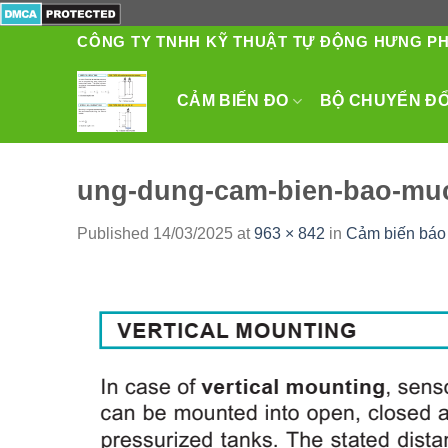
Skip
to
CÔNG TY TNHH KỸ THUẬT TỰ ĐỘNG HƯNG P
content
CẢM BIẾN ĐO
BỘ CHUYỂN ĐỔI
ung-dung-cam-bien-bao-muc
Published
14/03/2025
at
963 × 842
in
Cảm biến báo