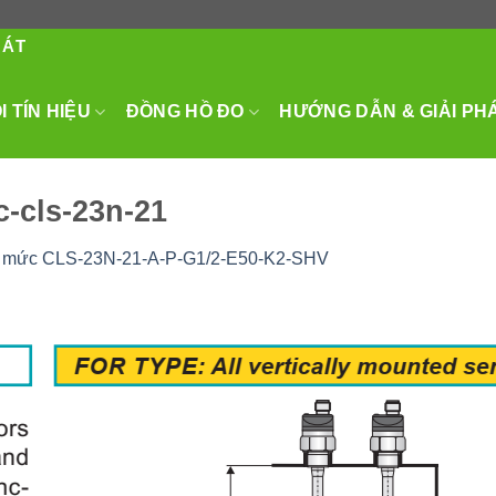
HÁT
 TÍN HIỆU
ĐỒNG HỒ ĐO
HƯỚNG DẪN & GIẢI PH
-cls-23n-21
 mức CLS-23N-21-A-P-G1/2-E50-K2-SHV