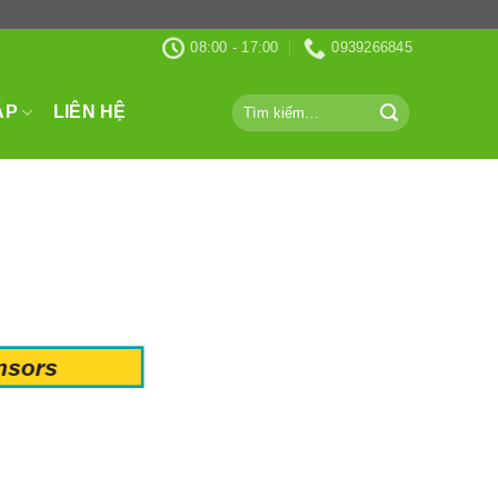
08:00 - 17:00
0939266845
Tìm
ÁP
LIÊN HỆ
kiếm: