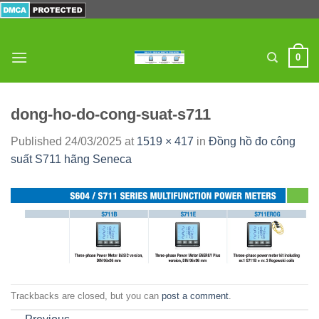
Skip
to
content
0
dong-ho-do-cong-suat-s711
Published
24/03/2025
at
1519 × 417
in
Đồng hồ đo công
suất S711 hãng Seneca
Trackbacks are closed, but you can
post a comment
.