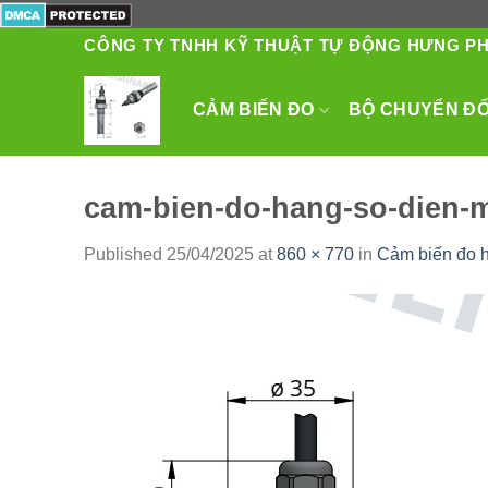
Skip
to
CÔNG TY TNHH KỸ THUẬT TỰ ĐỘNG HƯNG P
content
CẢM BIẾN ĐO
BỘ CHUYỂN ĐỔI
cam-bien-do-hang-so-dien-m
Published
25/04/2025
at
860 × 770
in
Cảm biến đo h