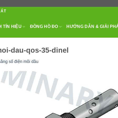
HÁT
 TÍN HIỆU
ĐỒNG HỒ ĐO
HƯỚNG DẪN & GIẢI PH
oi-dau-qos-35-dinel
ằng số điện môi dầu