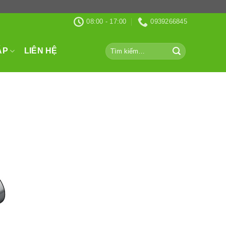
08:00 - 17:00
0939266845
Tìm
ÁP
LIÊN HỆ
kiếm: