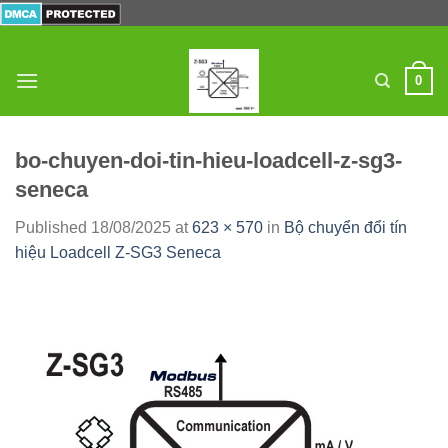
Skip
to
content
0
bo-chuyen-doi-tin-hieu-loadcell-z-sg3-
seneca
Published
18/08/2025
at
623 × 570
in
Bộ chuyển đổi tín
hiệu Loadcell Z-SG3 Seneca