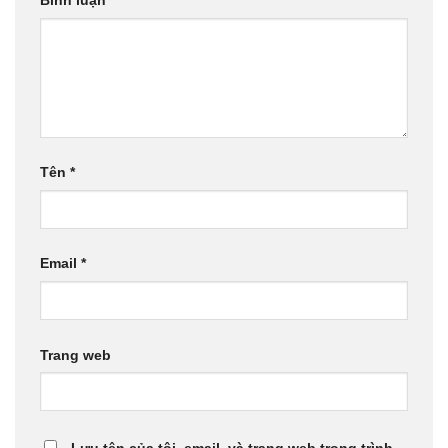
Bình luận
*
Tên
*
Email
*
Trang web
Lưu tên của tôi, email, và trang web trong trình