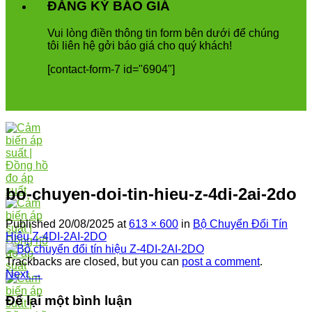
ĐĂNG KÝ BÁO GIÁ
Vui
l
ò
ng
đ
i
ề
n
th
ô
ng
tin
form
b
ê
n
d
ướ
i
để
ch
ú
ng
t
ô
i
li
ê
n
h
ệ
g
ở
i
b
á
o
gi
á
cho
qu
ý
kh
á
ch
!
[contact-form-7 id="6904"]
bo-chuyen-doi-tin-hieu-z-4di-2ai-2do
Published
20/08/2025
at
613 × 600
in
Bộ Chuyển Đổi Tín
Hiệu Z-4DI-2AI-2DO
Trackbacks are closed, but you can
post a comment
.
Next
→
Để lại một bình luận