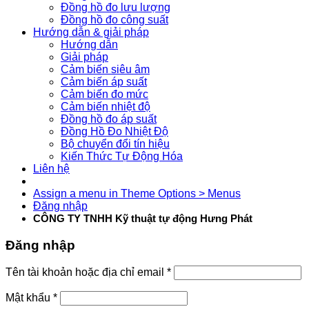
Đồng hồ đo lưu lượng
Đồng hồ đo công suất
Hướng dẫn & giải pháp
Hướng dẫn
Giải pháp
Cảm biến siêu âm
Cảm biến áp suất
Cảm biến đo mức
Cảm biến nhiệt độ
Đồng hồ đo áp suất
Đồng Hồ Đo Nhiệt Độ
Bộ chuyển đổi tín hiệu
Kiến Thức Tự Động Hóa
Liên hệ
Assign a menu in Theme Options > Menus
Đăng nhập
CÔNG TY TNHH Kỹ thuật tự động Hưng Phát
Đăng nhập
Tên tài khoản hoặc địa chỉ email
*
Mật khẩu
*