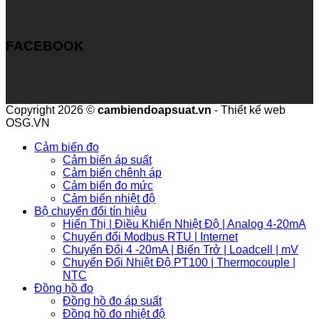
FACEBOOK
Copyright 2026 ©
cambiendoapsuat.vn
- Thiết kế web
OSG.VN
Cảm biến đo
Cảm biến áp suất
Cảm biến chênh áp
Cảm biến đo mức
Cảm biến nhiệt độ
Bộ chuyển đổi tín hiệu
Hiển Thị | Điều Khiển Nhiệt Độ | Analog 4-20mA
Chuyển đổi Modbus RTU | Internet
Chuyển Đổi 4 -20mA | Biến Trở | Loadcell | mV
Chuyển Đổi Nhiệt Độ PT100 | Thermocouple |
NTC
Đồng hồ đo
Đồng hồ đo áp suất
Đồng hồ đo nhiệt độ