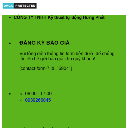
Skip
to
content
CÔNG TY TNHH Kỹ thuật tự động Hưng Phát
ĐĂNG KÝ BÁO GIÁ
Vui
l
ò
ng
đ
i
ề
n
th
ô
ng
tin
form
b
ê
n
d
ướ
i
để
ch
ú
ng
t
ô
i
li
ê
n
h
ệ
g
ở
i
b
á
o
gi
á
cho
qu
ý
kh
á
ch
!
[contact-form-7 id="6904"]
08:00 - 17:00
0939266845