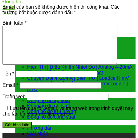
Email của bạn sẽ không được hiển thị công khai.
Các
trường bắt buộc được đánh dấu
*
Bình luận
*
Cảm biến đo
Cảm biến áp suất
Cảm biến chênh áp
Cảm biến đo mức
Cảm biến nhiệt độ
Bộ chuyển đổi tín hiệu
Hiển Thị | Điều Khiển Nhiệt Độ | Analog 4-20mA
Chuyển đổi Modbus RTU | Internet
Tên
*
Chuyển Đổi 4 -20mA | Biến Trở | Loadcell | mV
Chuyển Đổi Nhiệt Độ PT100 | Thermocouple |
Email
*
NTC
Đồng hồ đo
Trang web
Đồng hồ đo áp suất
Đồng hồ đo nhiệt độ
Lưu tên của tôi, email, và trang web trong trình duyệt này
Đồng hồ đo lưu lượng
cho lần bình luận kế tiếp của tôi.
Đồng hồ đo công suất
Hướng dẫn & giải pháp
Hướng dẫn
Giải pháp