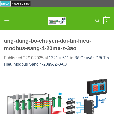
Skip
to
content
0
ung-dung-bo-chuyen-doi-tin-hieu-
modbus-sang-4-20ma-z-3ao
Published
22/10/2025
at
1321 × 611
in
Bộ Chuyển Đổi Tín
Hiệu Modbus Sang 4-20mA Z-3AO