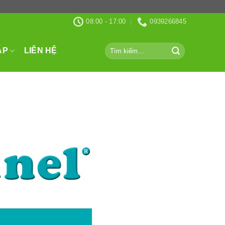
08:00 - 17:00
0939266845
Tìm
ÁP
LIÊN HỆ
kiếm: