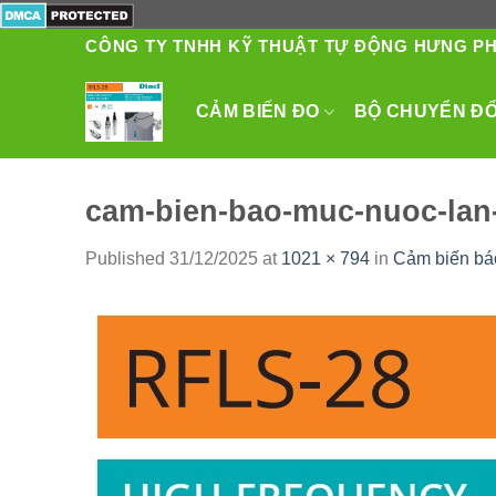
Skip
to
CÔNG TY TNHH KỸ THUẬT TỰ ĐỘNG HƯNG P
content
CẢM BIẾN ĐO
BỘ CHUYỂN ĐỔI
cam-bien-bao-muc-nuoc-la
Published
31/12/2025
at
1021 × 794
in
Cảm biến bá