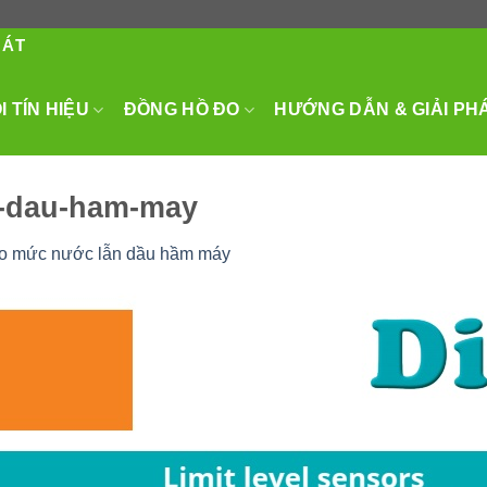
HÁT
 TÍN HIỆU
ĐỒNG HỒ ĐO
HƯỚNG DẪN & GIẢI PH
n-dau-ham-may
o mức nước lẫn dầu hầm máy