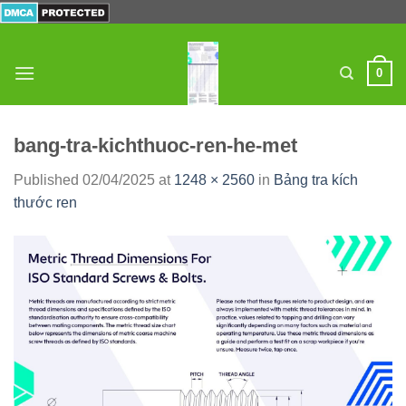
Skip
to
content
0
bang-tra-kichthuoc-ren-he-met
Published
02/04/2025
at
1248 × 2560
in
Bảng tra kích
thước ren