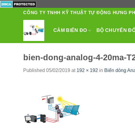
Skip
to
CÔNG TY TNHH KỸ THUẬT TỰ ĐỘNG HƯNG P
content
CẢM BIẾN ĐO
BỘ CHUYỂN ĐỔI
bien-dong-analog-4-20ma-T
Published
05/02/2019
at
192 × 192
in
Biến dòng An