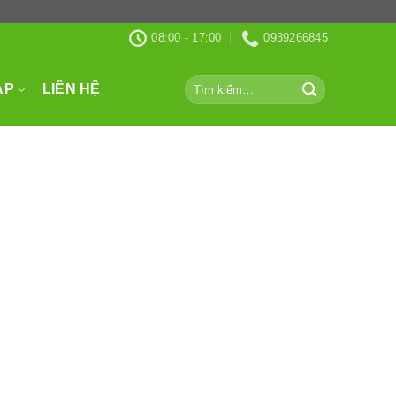
08:00 - 17:00
0939266845
Tìm
ÁP
LIÊN HỆ
kiếm: