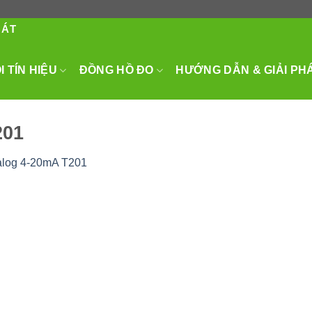
HÁT
 TÍN HIỆU
ĐỒNG HỒ ĐO
HƯỚNG DẪN & GIẢI PH
201
alog 4-20mA T201