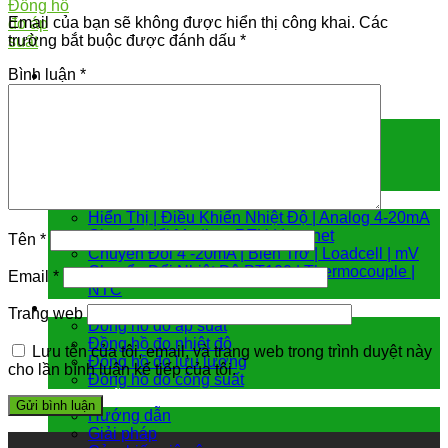
Email của bạn sẽ không được hiển thị công khai.
Các
trường bắt buộc được đánh dấu
*
Bình luận
*
Cảm biến đo
Cảm biến áp suất
Cảm biến chênh áp
Cảm biến đo mức
Cảm biến nhiệt độ
Bộ chuyển đổi tín hiệu
Hiển Thị | Điều Khiển Nhiệt Độ | Analog 4-20mA
Chuyển đổi Modbus RTU | Internet
Tên
*
Chuyển Đổi 4 -20mA | Biến Trở | Loadcell | mV
Chuyển Đổi Nhiệt Độ PT100 | Thermocouple |
Email
*
NTC
Đồng hồ đo
Trang web
Đồng hồ đo áp suất
Đồng hồ đo nhiệt độ
Lưu tên của tôi, email, và trang web trong trình duyệt này
Đồng hồ đo lưu lượng
cho lần bình luận kế tiếp của tôi.
Đồng hồ đo công suất
Hướng dẫn & giải pháp
Hướng dẫn
Giải pháp