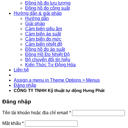
Đồng hồ đo lưu lượng
Đồng hồ đo công suất
Hướng dẫn & giải pháp
Hướng dẫn
Giải pháp
Cảm biến siêu âm
Cảm biến áp suất
Cảm biến đo mức
Cảm biến nhiệt độ
Đồng hồ đo áp suất
Đồng Hồ Đo Nhiệt Độ
Bộ chuyển đổi tín hiệu
Kiến Thức Tự Động Hóa
Liên hệ
Assign a menu in Theme Options > Menus
Đăng nhập
CÔNG TY TNHH Kỹ thuật tự động Hưng Phát
Đăng nhập
Tên tài khoản hoặc địa chỉ email
*
Mật khẩu
*