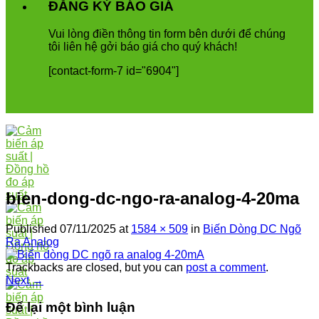
ĐĂNG KÝ BÁO GIÁ
Vui
l
ò
ng
đ
i
ề
n
th
ô
ng
tin
form
b
ê
n
d
ướ
i
để
ch
ú
ng
t
ô
i
li
ê
n
h
ệ
g
ở
i
b
á
o
gi
á
cho
qu
ý
kh
á
ch
!
[contact-form-7 id="6904"]
bien-dong-dc-ngo-ra-analog-4-20ma
Published
07/11/2025
at
1584 × 509
in
Biến Dòng DC Ngõ
Ra Analog
Trackbacks are closed, but you can
post a comment
.
Next
→
Để lại một bình luận