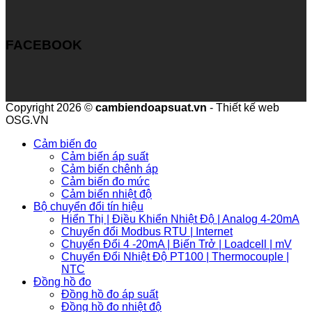
FACEBOOK
Copyright 2026 ©
cambiendoapsuat.vn
- Thiết kế web
OSG.VN
Cảm biến đo
Cảm biến áp suất
Cảm biến chênh áp
Cảm biến đo mức
Cảm biến nhiệt độ
Bộ chuyển đổi tín hiệu
Hiển Thị | Điều Khiển Nhiệt Độ | Analog 4-20mA
Chuyển đổi Modbus RTU | Internet
Chuyển Đổi 4 -20mA | Biến Trở | Loadcell | mV
Chuyển Đổi Nhiệt Độ PT100 | Thermocouple |
NTC
Đồng hồ đo
Đồng hồ đo áp suất
Đồng hồ đo nhiệt độ