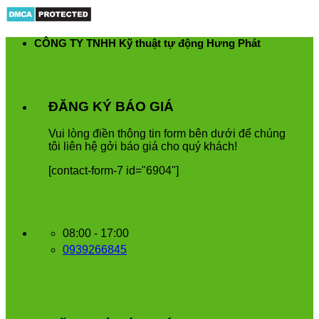
Skip
to
content
CÔNG TY TNHH Kỹ thuật tự động Hưng Phát
ĐĂNG KÝ BÁO GIÁ
Vui
l
ò
ng
đ
i
ề
n
th
ô
ng
tin
form
b
ê
n
d
ướ
i
để
ch
ú
ng
t
ô
i
li
ê
n
h
ệ
g
ở
i
b
á
o
gi
á
cho
qu
ý
kh
á
ch
!
[contact-form-7 id="6904"]
08:00 - 17:00
0939266845