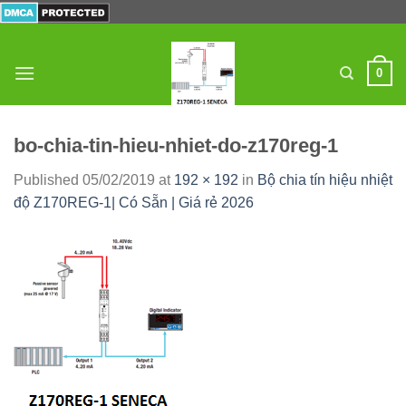
Skip
to
content
0
bo-chia-tin-hieu-nhiet-do-z170reg-1
Published
05/02/2019
at
192 × 192
in
Bộ chia tín hiệu nhiệt
độ Z170REG-1| Có Sẵn | Giá rẻ 2026