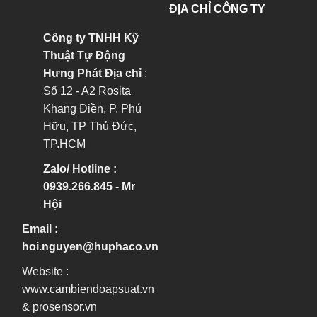
ĐỊA CHỈ CÔNG TY
Công ty TNHH Kỹ
Thuật Tự Động
Hưng Phát
Địa chỉ
:
Số 12 - A2 Rosita
Khang Điền, P. Phú
Hữu, TP Thủ Đức,
TP.HCM
Zalo/ Hotline :
0939.266.845 - Mr
Hội
Email :
hoi.nguyen@huphaco.vn
Website :
www.cambiendoapsuat.vn
&
prosensor.vn