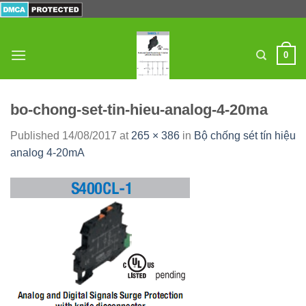
Skip
to
content
0
bo-chong-set-tin-hieu-analog-4-20ma
Published
14/08/2017
at
265 × 386
in
Bộ chống sét tín hiệu
analog 4-20mA