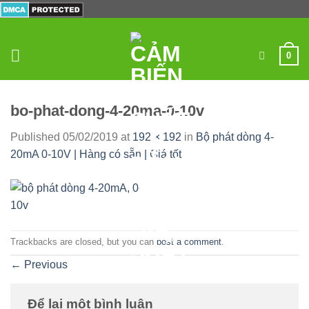
Skip
to
content
0
bo-phat-dong-4-20ma-0-10v
Published
05/02/2019
at
192 × 192
in
Bộ phát dòng 4-
20mA 0-10V | Hàng có sẵn | Giá tốt
Trackbacks are closed, but you can
post a comment
.
←
Previous
Để lại một bình luận