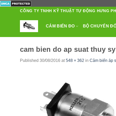
Skip
to
CÔNG TY TNHH KỸ THUẬT TỰ ĐỘNG HƯNG P
content
CẢM BIẾN ĐO
BỘ CHUYỂN ĐỔI
cam bien do ap suat thuy sy 
Published
30/08/2016
at
548 × 362
in
Cảm biến áp s