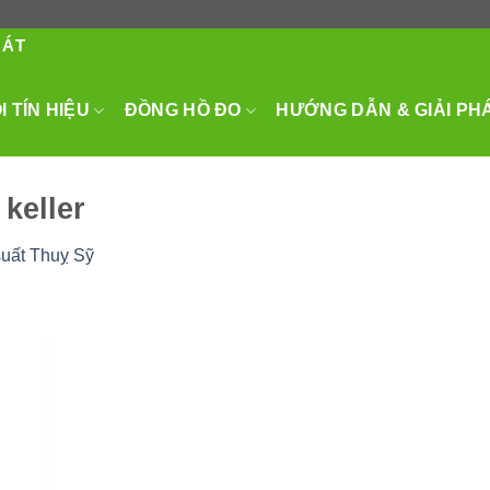
HÁT
 TÍN HIỆU
ĐỒNG HỒ ĐO
HƯỚNG DẪN & GIẢI PH
keller
uất Thuỵ Sỹ