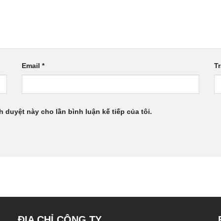
Email
*
T
h duyệt này cho lần bình luận kế tiếp của tôi.
ĐỊA CHỈ CÔNG TY