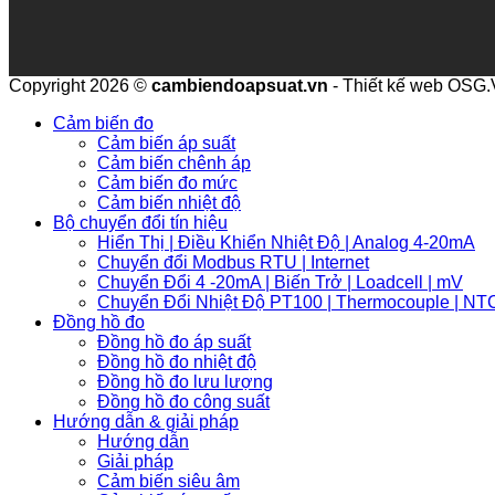
Copyright 2026 ©
cambiendoapsuat.vn
- Thiết kế web OSG
Cảm biến đo
Cảm biến áp suất
Cảm biến chênh áp
Cảm biến đo mức
Cảm biến nhiệt độ
Bộ chuyển đổi tín hiệu
Hiển Thị | Điều Khiển Nhiệt Độ | Analog 4-20mA
Chuyển đổi Modbus RTU | Internet
Chuyển Đổi 4 -20mA | Biến Trở | Loadcell | mV
Chuyển Đổi Nhiệt Độ PT100 | Thermocouple | NT
Đồng hồ đo
Đồng hồ đo áp suất
Đồng hồ đo nhiệt độ
Đồng hồ đo lưu lượng
Đồng hồ đo công suất
Hướng dẫn & giải pháp
Hướng dẫn
Giải pháp
Cảm biến siêu âm