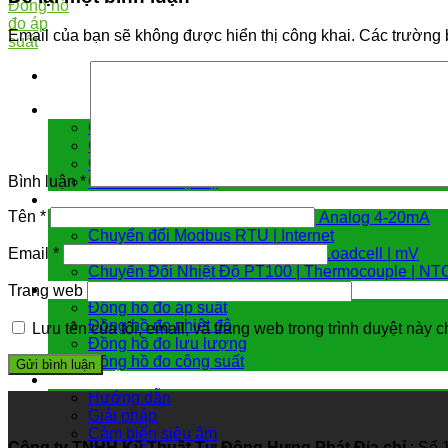
Email của bạn sẽ không được hiển thị công khai.
Các trường 
Cảm biến đo
Cảm biến áp suất
Cảm biến chênh áp
Cảm biến đo mức
Cảm biến nhiệt độ
Bình luận
*
Bộ chuyển đổi tín hiệu
Tên
*
Hiển Thị | Điều Khiển Nhiệt Độ | Analog 4-20mA
Chuyển đổi Modbus RTU | Internet
Chuyển Đổi 4 -20mA | Biến Trở | Loadcell | mV
Email
*
Chuyển Đổi Nhiệt Độ PT100 | Thermocouple | NT
Đồng hồ đo
Trang web
Đồng hồ đo áp suất
Đồng hồ đo nhiệt độ
Lưu tên của tôi, email, và trang web trong trình duyệt này ch
Đồng hồ đo lưu lượng
Đồng hồ đo công suất
Hướng dẫn & giải pháp
Hướng dẫn
Giải pháp
Cảm biến siêu âm
Công ty TNHH Kỹ Thuật Tự Động Hưng Phát
Địa chỉ
: Số 