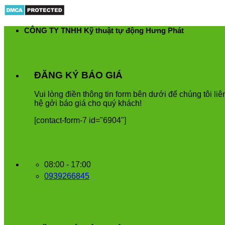
Skip
to
content
CÔNG TY TNHH Kỹ thuật tự động Hưng Phát
ĐĂNG KÝ BÁO GIÁ
Vui
l
ò
ng
đ
i
ề
n
th
ô
ng
tin
form
b
ê
n
d
ướ
i
để
ch
ú
ng
t
ô
i
li
ê
h
ệ
g
ở
i
b
á
o
gi
á
cho
qu
ý
kh
á
ch
!
[contact-form-7 id="6904"]
08:00 - 17:00
0939266845