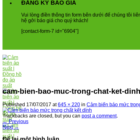
ĐĂNG KÝ BÁO GIÁ
Vui
l
ò
ng
đ
i
ề
n
th
ô
ng
tin
form
b
ê
n
d
ướ
i
để
ch
ú
ng
t
ô
i
li
ê
h
ệ
g
ở
i
b
á
o
gi
á
cho
qu
ý
kh
á
ch
!
[contact-form-7 id="6904"]
cam-bien-bao-muc-trong-chat-ket-din
Published
17/07/2017
at
645 × 220
in
Cảm biến báo mức trong
Trackbacks are closed, but you can
post a comment
.
←
Previous
Next
→
Để lại một bình luận