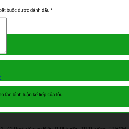
bắt buộc được đánh dấu
*
C
o lần bình luận kế tiếp của tôi.
12 - A2 Rosita Khang Điền, P. Phú Hữu, TP Thủ Đức, TP.HCM