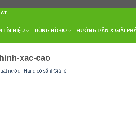
HÁT
 TÍN HIỆU
ĐỒNG HỒ ĐO
HƯỚNG DẪN & GIẢI PH
hinh-xac-cao
uất nước | Hàng có sẵn| Giá rẻ