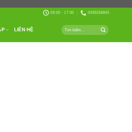
08:00 - 17:00
0939266845
Tìm
ÁP
LIÊN HỆ
kiếm: