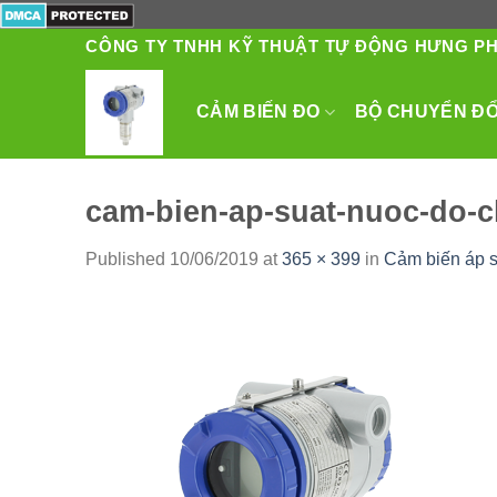
Skip
to
CÔNG TY TNHH KỸ THUẬT TỰ ĐỘNG HƯNG P
content
CẢM BIẾN ĐO
BỘ CHUYỂN ĐỔI
cam-bien-ap-suat-nuoc-do-c
Published
10/06/2019
at
365 × 399
in
Cảm biến áp s