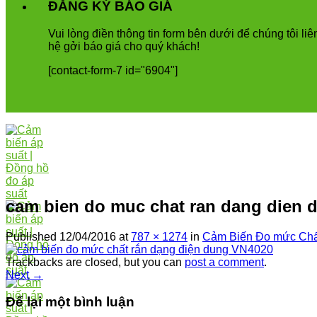
ĐĂNG KÝ BÁO GIÁ
Vui
l
ò
ng
đ
i
ề
n
th
ô
ng
tin
form
b
ê
n
d
ướ
i
để
ch
ú
ng
t
ô
i
li
ê
h
ệ
g
ở
i
b
á
o
gi
á
cho
qu
ý
kh
á
ch
!
[contact-form-7 id="6904"]
cam bien do muc chat ran dang dien 
Published
12/04/2016
at
787 × 1274
in
Cảm Biến Đo mức Chấ
Trackbacks are closed, but you can
post a comment
.
Next
→
Để lại một bình luận