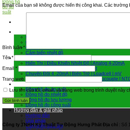
Email của bạn sẽ không được hiển thị công khai.
Các trường 
Cảm biến đo
Cảm biến áp suất
Cảm biến chênh áp
Cảm biến đo mức
Bình luận
*
Cảm biến nhiệt độ
Tên
*
Bộ chuyển đổi tín hiệu
Hiển Thị | Điều Khiển Nhiệt Độ | Analog 4-20mA
Chuyển đổi Modbus RTU | Internet
Email
*
Chuyển Đổi 4 -20mA | Biến Trở | Loadcell | mV
Chuyển Đổi Nhiệt Độ PT100 | Thermocouple | NT
Trang web
Đồng hồ đo
Đồng hồ đo áp suất
Lưu tên của tôi, email, và trang web trong trình duyệt này ch
Đồng hồ đo nhiệt độ
Đồng hồ đo lưu lượng
Đồng hồ đo công suất
Hướng dẫn & giải pháp
Hướng dẫn
Giải pháp
Công ty TNHH Kỹ Thuật Tự Động Hưng Phát
Địa chỉ
: Số 
Cảm biến siêu âm