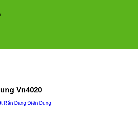
n
dung Vn4020
t Rắn Dạng Điện Dung