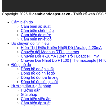
Copyright 2026 ©
cambiendoapsuat.vn
- Thiết kế web OSG
Cảm biến đo
Cảm biến áp suất
Cảm biến chênh áp
Cảm biến đo mức
Cảm biến nhiệt độ
Bộ chuyển đổi tín hiệu
Hiển Thị | Điều Khiển Nhiệt Độ | Analog 4-20mA
Chuyển đổi Modbus RTU | Internet
Chuyển Đổi 4 -20mA | Biến Trở | Loadcell | mV
Chuyển Đổi Nhiệt Độ PT100 | Thermocouple | NT
Đồng hồ đo
Đồng hồ đo áp suất
Đồng hồ đo nhiệt độ
Đồng hồ đo lưu lượng
Đồng hồ đo công suất
Hướng dẫn & giải pháp
Hướng dẫn
Giải pháp
Cảm biến siêu âm
Cảm biến áp suất