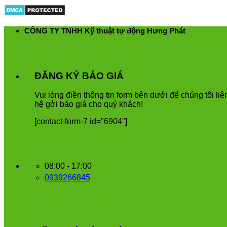
Skip
to
content
CÔNG TY TNHH Kỹ thuật tự động Hưng Phát
ĐĂNG KÝ BÁO GIÁ
Vui
l
ò
ng
đ
i
ề
n
th
ô
ng
tin
form
b
ê
n
d
ướ
i
để
ch
ú
ng
t
ô
i
li
ê
h
ệ
g
ở
i
b
á
o
gi
á
cho
qu
ý
kh
á
ch
!
[contact-form-7 id="6904"]
08:00 - 17:00
0939266845