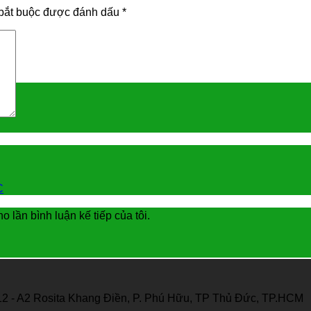
bắt buộc được đánh dấu
*
C
o lần bình luận kế tiếp của tôi.
12 - A2 Rosita Khang Điền, P. Phú Hữu, TP Thủ Đức, TP.HCM