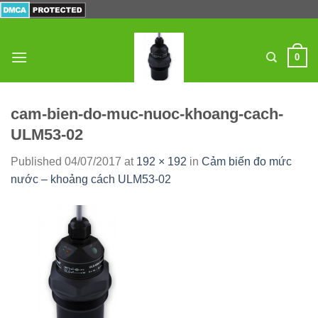
Skip
to
content
0
cam-bien-do-muc-nuoc-khoang-cach-
ULM53-02
Published
04/07/2017
at
192 × 192
in
Cảm biến đo mức
nước – khoảng cách ULM53-02