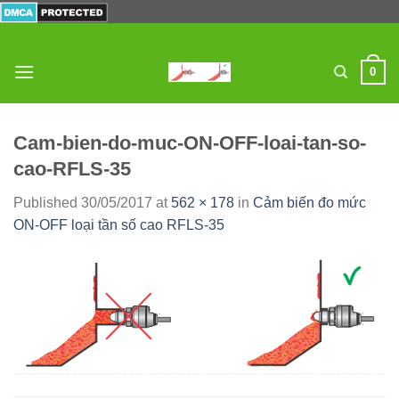
Skip
to
content
0
Cam-bien-do-muc-ON-OFF-loai-tan-so-
cao-RFLS-35
Published
30/05/2017
at
562 × 178
in
Cảm biến đo mức
ON-OFF loại tần số cao RFLS-35