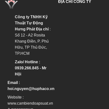
ĐỊA CHỈ CÔNG TY
Công ty TNHH Kỹ
Thuật Tự Động
Hưng Phát
Địa chỉ
:
Số 12 - A2 Rosita
Khang Điền, P. Phú
Hữu, TP Thủ Đức,
TP.HCM
Zalo/ Hotline :
0939.266.845 - Mr
Hội
Email :
hoi.nguyen@huphaco.vn
Website :
www.cambiendoapsuat.vn