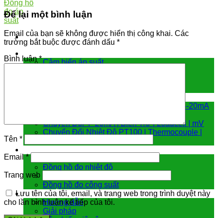
Để lại một bình luận
Email của bạn sẽ không được hiển thị công khai.
Các
trường bắt buộc được đánh dấu
*
Cảm biến đo
Bình luận
*
Cảm biến áp suất
Cảm biến chênh áp
Cảm biến đo mức
Cảm biến nhiệt độ
Bộ chuyển đổi tín hiệu
Hiển Thị | Điều Khiển Nhiệt Độ | Analog 4-20mA
Chuyển đổi Modbus RTU | Internet
Chuyển Đổi 4 -20mA | Biến Trở | Loadcell | mV
Chuyển Đổi Nhiệt Độ PT100 | Thermocouple |
Tên
*
NTC
Đồng hồ đo
Email
*
Đồng hồ đo áp suất
Đồng hồ đo nhiệt độ
Trang web
Đồng hồ đo lưu lượng
Đồng hồ đo công suất
Hướng dẫn & giải pháp
Lưu tên của tôi, email, và trang web trong trình duyệt này
Hướng dẫn
cho lần bình luận kế tiếp của tôi.
Giải pháp