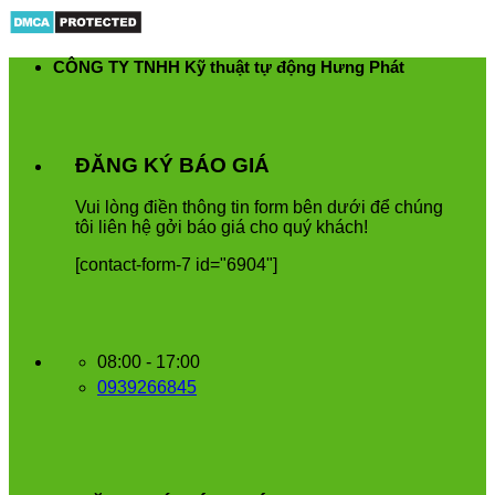
Skip
to
content
CÔNG TY TNHH Kỹ thuật tự động Hưng Phát
ĐĂNG KÝ BÁO GIÁ
Vui
l
ò
ng
đ
i
ề
n
th
ô
ng
tin
form
b
ê
n
d
ướ
i
để
ch
ú
ng
t
ô
i
li
ê
n
h
ệ
g
ở
i
b
á
o
gi
á
cho
qu
ý
kh
á
ch
!
[contact-form-7 id="6904"]
08:00 - 17:00
0939266845