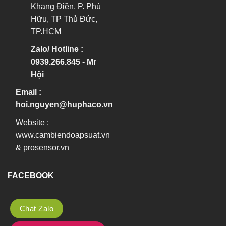
Khang Điền, P. Phú
Hữu, TP Thủ Đức,
TP.HCM
Zalo/ Hotline :
0939.266.845 - Mr
Hội
Email :
hoi.nguyen@huphaco.vn
Website :
www.cambiendoapsuat.vn
&
prosensor.vn
FACEBOOK
Chat Zalo