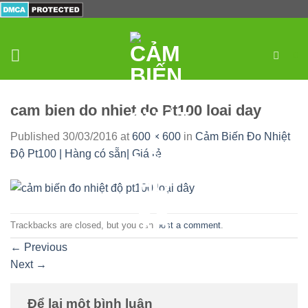
Skip
to
content
0
cam bien do nhiet do Pt100 loai day
Published
30/03/2016
at
600 × 600
in
Cảm Biến Đo Nhiệt
Độ Pt100 | Hàng có sẵn| Giá rẻ
Trackbacks are closed, but you can
post a comment
.
←
Previous
Next
→
Để lại một bình luận