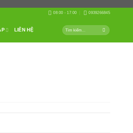
08:00 - 17:00
0939266845
Tìm
ÁP
LIÊN HỆ
kiếm: