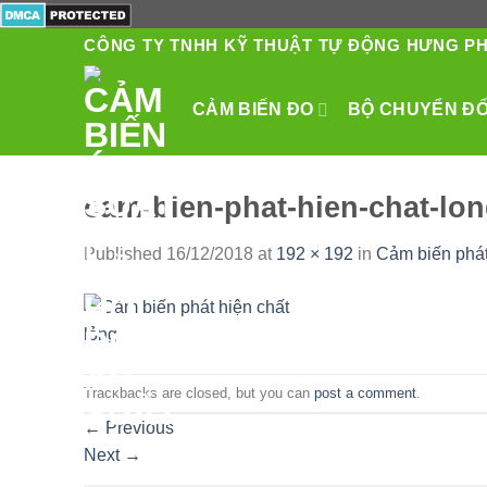
Skip
to
CÔNG TY TNHH KỸ THUẬT TỰ ĐỘNG HƯNG P
content
CẢM BIẾN ĐO
BỘ CHUYỂN ĐỔI
cam-bien-phat-hien-chat-lo
Published
16/12/2018
at
192 × 192
in
Cảm biến phát
Trackbacks are closed, but you can
post a comment
.
←
Previous
Next
→