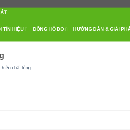
HÁT
 TÍN HIỆU
ĐỒNG HỒ ĐO
HƯỚNG DẪN & GIẢI PH
ng
 hiện chất lỏng