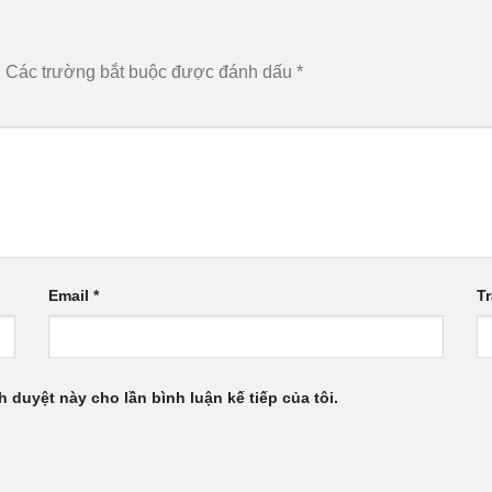
.
Các trường bắt buộc được đánh dấu
*
Email
*
T
h duyệt này cho lần bình luận kế tiếp của tôi.