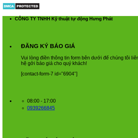
Skip
to
content
CÔNG TY TNHH Kỹ thuật tự động Hưng Phát
ĐĂNG KÝ BÁO GIÁ
Vui
l
ò
ng
đ
i
ề
n
th
ô
ng
tin
form
b
ê
n
d
ướ
i
để
ch
ú
ng
t
ô
i
li
ê
h
ệ
g
ở
i
b
á
o
gi
á
cho
qu
ý
kh
á
ch
!
[contact-form-7 id="6904"]
08:00 - 17:00
0939266845