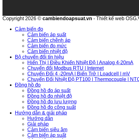
Copyright 2026 ©
cambiendoapsuat.vn
- Thiết kế web OSG
Cảm biến đo
Cảm biến áp suất
Cảm biến chênh áp
Cảm biến đo mức
Cảm biến nhiệt độ
Bộ chuyển đổi tín hiệu
Hiển Thị | Điều Khiển Nhiệt Độ | Analog 4-20mA
Chuyển đổi Modbus RTU | Internet
Chuyển Đổi 4 -20mA | Biến Trở | Loadcell | mV
Chuyển Đổi Nhiệt Độ PT100 | Thermocouple | NT
Đồng hồ đo
Đồng hồ đo áp suất
Đồng hồ đo nhiệt độ
Đồng hồ đo lưu lượng
Đồng hồ đo công suất
Hướng dẫn & giải pháp
Hướng dẫn
Giải pháp
Cảm biến siêu âm
Cảm biến áp suất