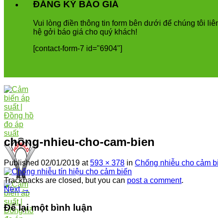
ĐĂNG KÝ BÁO GIÁ
Vui
l
ò
ng
đ
i
ề
n
th
ô
ng
tin
form
b
ê
n
d
ướ
i
để
ch
ú
ng
t
ô
i
li
ê
h
ệ
g
ở
i
b
á
o
gi
á
cho
qu
ý
kh
á
ch
!
[contact-form-7 id="6904"]
chong-nhieu-cho-cam-bien
Published
02/01/2019
at
593 × 378
in
Chống nhiễu cho cảm b
Trackbacks are closed, but you can
post a comment
.
Next
→
Để lại một bình luận