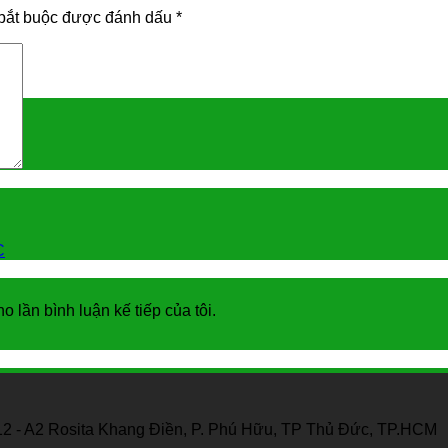
bắt buộc được đánh dấu
*
C
o lần bình luận kế tiếp của tôi.
12 - A2 Rosita Khang Điền, P. Phú Hữu, TP Thủ Đức, TP.HCM