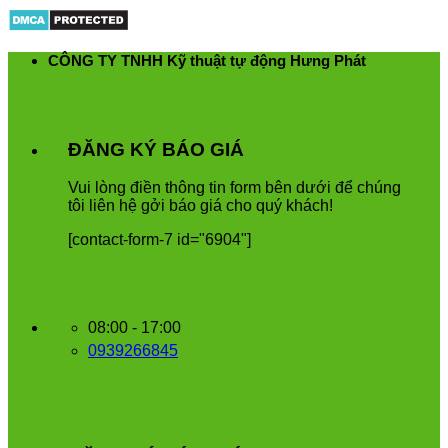
Skip
to
content
CÔNG TY TNHH Kỹ thuật tự động Hưng Phát
ĐĂNG KÝ BÁO GIÁ
Vui
l
ò
ng
đ
i
ề
n
th
ô
ng
tin
form
b
ê
n
d
ướ
i
để
ch
ú
ng
t
ô
i
li
ê
n
h
ệ
g
ở
i
b
á
o
gi
á
cho
qu
ý
kh
á
ch
!
[contact-form-7 id="6904"]
08:00 - 17:00
0939266845