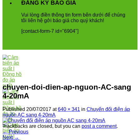
ĐĂNG KÝ BÁO GIÁ
Vui
l
ò
ng
đ
i
ề
n
th
ô
ng
tin
form
b
ê
n
d
ướ
i
để
ch
ú
ng
t
ô
i
li
ê
n
h
ệ
g
ở
i
b
á
o
gi
á
cho
qu
ý
kh
á
ch
!
[contact-form-7 id="6904"]
chuyen-doi-dien-ap-nguon-AC-sang
4-20mA
Published
20/07/2017
at
640 × 341
in
Chuyển đổi điện áp
nguồn AC sang 4-20mA
Trackbacks are closed, but you can
post a comment
.
←
Previous
Next
→