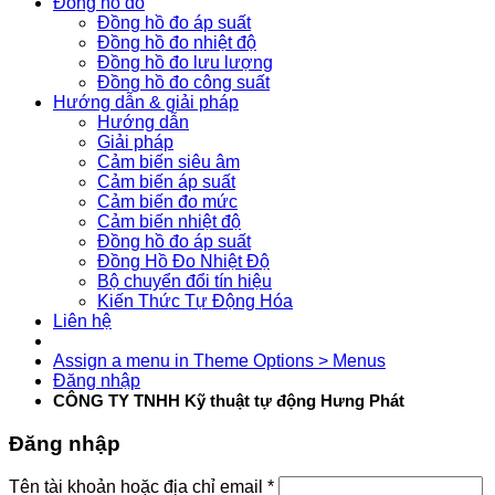
Đồng hồ đo
Đồng hồ đo áp suất
Đồng hồ đo nhiệt độ
Đồng hồ đo lưu lượng
Đồng hồ đo công suất
Hướng dẫn & giải pháp
Hướng dẫn
Giải pháp
Cảm biến siêu âm
Cảm biến áp suất
Cảm biến đo mức
Cảm biến nhiệt độ
Đồng hồ đo áp suất
Đồng Hồ Đo Nhiệt Độ
Bộ chuyển đổi tín hiệu
Kiến Thức Tự Động Hóa
Liên hệ
Assign a menu in Theme Options > Menus
Đăng nhập
CÔNG TY TNHH Kỹ thuật tự động Hưng Phát
Đăng nhập
Tên tài khoản hoặc địa chỉ email
*