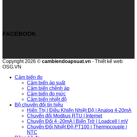
FACEBOOK
Copyright 2026 ©
cambiendoapsuat.vn
- Thiết kế web
OSG.VN
Cảm biến đo
Cảm biến áp suất
Cảm biến chênh áp
Cảm biến đo mức
Cảm biến nhiệt độ
Bộ chuyển đổi tín hiệu
Hiển Thị | Điều Khiển Nhiệt Độ | Analog 4-20mA
Chuyển đổi Modbus RTU | Internet
Chuyển Đổi 4 -20mA | Biến Trở | Loadcell | mV
Chuyển Đổi Nhiệt Độ PT100 | Thermocouple |
NTC