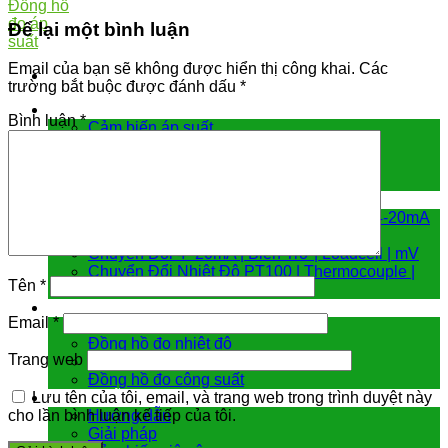
Để lại một bình luận
Email của bạn sẽ không được hiển thị công khai.
Các
trường bắt buộc được đánh dấu
*
Cảm biến đo
Bình luận
*
Cảm biến áp suất
Cảm biến chênh áp
Cảm biến đo mức
Cảm biến nhiệt độ
Bộ chuyển đổi tín hiệu
Hiển Thị | Điều Khiển Nhiệt Độ | Analog 4-20mA
Chuyển đổi Modbus RTU | Internet
Chuyển Đổi 4 -20mA | Biến Trở | Loadcell | mV
Chuyển Đổi Nhiệt Độ PT100 | Thermocouple |
Tên
*
NTC
Đồng hồ đo
Email
*
Đồng hồ đo áp suất
Đồng hồ đo nhiệt độ
Trang web
Đồng hồ đo lưu lượng
Đồng hồ đo công suất
Hướng dẫn & giải pháp
Lưu tên của tôi, email, và trang web trong trình duyệt này
Hướng dẫn
cho lần bình luận kế tiếp của tôi.
Giải pháp