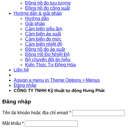
Đồng hồ đo lưu lượng
Đồng hồ đo công suất
Hướng dẫn & giải pháp
Hướng dẫn
Giải pháp
Cảm biến siêu âm
Cảm biến áp suất
Cảm biến đo mức
Cảm biến nhiệt độ
Đồng hồ đo áp suất
Đồng Hồ Đo Nhiệt Độ
Bộ chuyển đổi tín hiệu
Kiến Thức Tự Động Hóa
Liên hệ
Assign a menu in Theme Options > Menus
Đăng nhập
CÔNG TY TNHH Kỹ thuật tự động Hưng Phát
Đăng nhập
Tên tài khoản hoặc địa chỉ email
*
Mật khẩu
*