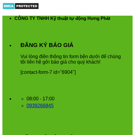
Skip
to
content
CÔNG TY TNHH Kỹ thuật tự động Hưng Phát
ĐĂNG KÝ BÁO GIÁ
Vui
l
ò
ng
đ
i
ề
n
th
ô
ng
tin
form
b
ê
n
d
ướ
i
để
ch
ú
ng
t
ô
i
li
ê
n
h
ệ
g
ở
i
b
á
o
gi
á
cho
qu
ý
kh
á
ch
!
[contact-form-7 id="6904"]
08:00 - 17:00
0939266845