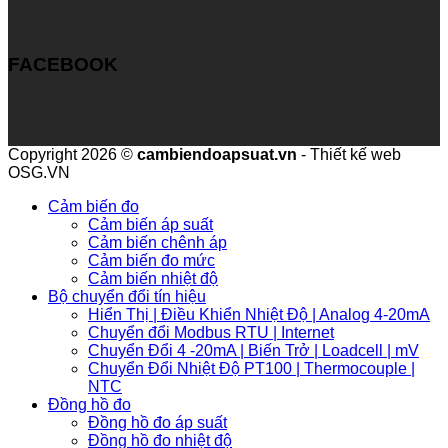
FACEBOOK
Copyright 2026 ©
cambiendoapsuat.vn
- Thiết kế web
OSG.VN
Cảm biến đo
Cảm biến áp suất
Cảm biến chênh áp
Cảm biến đo mức
Cảm biến nhiệt độ
Bộ chuyển đổi tín hiệu
Hiển Thị | Điều Khiển Nhiệt Độ | Analog 4-20mA
Chuyển đổi Modbus RTU | Internet
Chuyển Đổi 4 -20mA | Biến Trở | Loadcell | mV
Chuyển Đổi Nhiệt Độ PT100 | Thermocouple |
NTC
Đồng hồ đo
Đồng hồ đo áp suất
Đồng hồ đo nhiệt độ