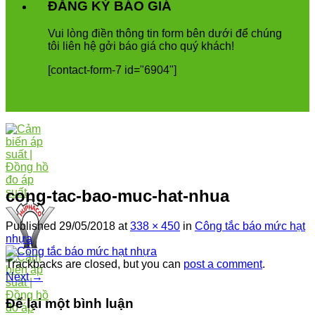
ĐĂNG KÝ BÁO GIÁ
Vui
l
ò
ng
đ
i
ề
n
th
ô
ng
tin
form
b
ê
n
d
ướ
i
để
ch
ú
ng
t
ô
i
li
ê
n
h
ệ
g
ở
i
b
á
o
gi
á
cho
qu
ý
kh
á
ch
!
[contact-form-7 id="6904"]
cong-tac-bao-muc-hat-nhua
Published
29/05/2018
at
338 × 450
in
Công tắc báo mức hạt
nhựa
Trackbacks are closed, but you can
post a comment
.
Next
→
Để lại một bình luận