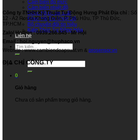
Cảm biến đo mức
Cảm biến nhiệt độ
Công ty TNHH Kỹ Thuật Tự Động Hưng Phát
Địa chỉ
: Số
Đồng hồ đo áp suất
12 - A2 Rosita Khang Điền, P. Phú Hữu, TP Thủ Đức,
Đồng Hồ Đo Nhiệt Độ
TP.HCM
Bộ chuyển đổi tín hiệu
Kiến Thức Tự Động Hóa
Zalo/ Hotline : 0939.266.845 - Mr Hội
Liên hệ
Email : hoi.nguyen@huphaco.vn
Tìm
Website : www.cambiendoapsuat.vn &
prosensor.vn
kiếm:
ĐỊA CHỈ CÔNG TY
Tìm
kiếm:
0
Giỏ hàng
Chưa có sản phẩm trong giỏ hàng.