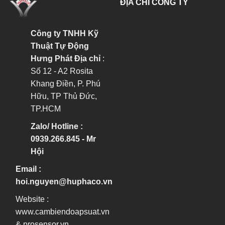
ĐỊA CHỈ CÔNG TY
Công ty TNHH Kỹ
Thuật Tự Động
Hưng Phát
Địa chỉ
:
Số 12 - A2 Rosita
Khang Điền, P. Phú
Hữu, TP Thủ Đức,
TP.HCM
Zalo/ Hotline :
0939.266.845 - Mr
Hội
Email :
hoi.nguyen@huphaco.vn
Website :
www.cambiendoapsuat.vn
&
prosensor.vn