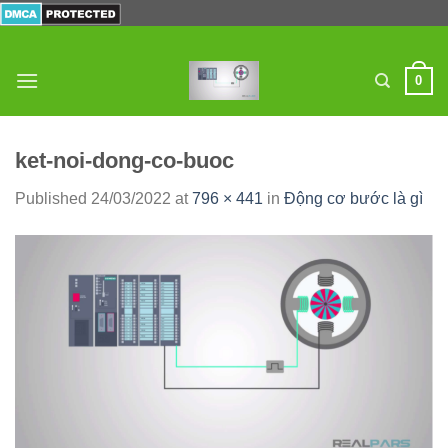
Skip
to
content
0
ket-noi-dong-co-buoc
Published
24/03/2022
at
796 × 441
in
Động cơ bước là gì