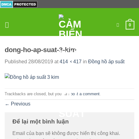
Skip
to
content
0
dong-ho-ap-suat-3-kim
Published
28/08/2019
at
414 × 417
in
Đồng hồ áp suất
Trackbacks are closed, but you can
post a comment
.
←
Previous
Để lại một bình luận
Email của bạn sẽ không được hiển thị công khai.