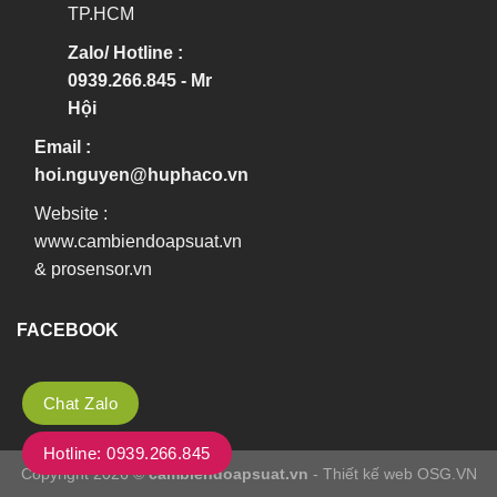
TP.HCM
Zalo/ Hotline :
0939.266.845 - Mr
Hội
Email :
hoi.nguyen@huphaco.vn
Website :
www.cambiendoapsuat.vn
&
prosensor.vn
FACEBOOK
Chat Zalo
Hotline: 0939.266.845
Copyright 2026 ©
cambiendoapsuat.vn
- Thiết kế web OSG.VN