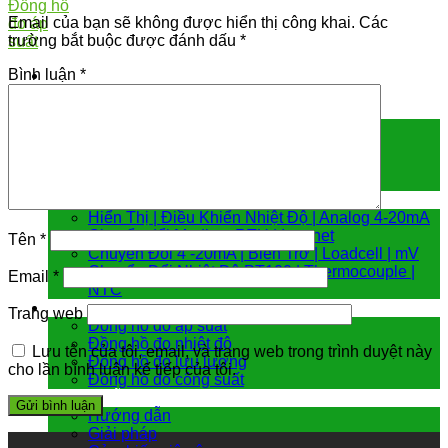
Email của bạn sẽ không được hiển thị công khai.
Các
trường bắt buộc được đánh dấu
*
Bình luận
*
Cảm biến đo
Cảm biến áp suất
Cảm biến chênh áp
Cảm biến đo mức
Cảm biến nhiệt độ
Bộ chuyển đổi tín hiệu
Hiển Thị | Điều Khiển Nhiệt Độ | Analog 4-20mA
Chuyển đổi Modbus RTU | Internet
Tên
*
Chuyển Đổi 4 -20mA | Biến Trở | Loadcell | mV
Chuyển Đổi Nhiệt Độ PT100 | Thermocouple |
Email
*
NTC
Đồng hồ đo
Trang web
Đồng hồ đo áp suất
Đồng hồ đo nhiệt độ
Lưu tên của tôi, email, và trang web trong trình duyệt này
Đồng hồ đo lưu lượng
cho lần bình luận kế tiếp của tôi.
Đồng hồ đo công suất
Hướng dẫn & giải pháp
Hướng dẫn
Giải pháp