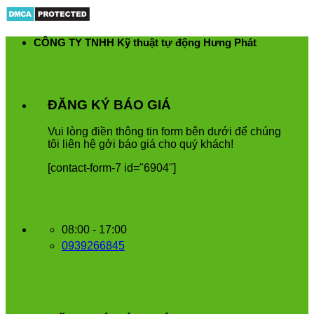
Skip
to
content
CÔNG TY TNHH Kỹ thuật tự động Hưng Phát
ĐĂNG KÝ BÁO GIÁ
Vui
l
ò
ng
đ
i
ề
n
th
ô
ng
tin
form
b
ê
n
d
ướ
i
để
ch
ú
ng
t
ô
i
li
ê
n
h
ệ
g
ở
i
b
á
o
gi
á
cho
qu
ý
kh
á
ch
!
[contact-form-7 id="6904"]
08:00 - 17:00
0939266845