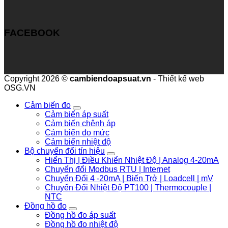
FACEBOOK
Copyright 2026 ©
cambiendoapsuat.vn
- Thiết kế web
OSG.VN
Cảm biến đo
Cảm biến áp suất
Cảm biến chênh áp
Cảm biến đo mức
Cảm biến nhiệt độ
Bộ chuyển đổi tín hiệu
Hiển Thị | Điều Khiển Nhiệt Độ | Analog 4-20mA
Chuyển đổi Modbus RTU | Internet
Chuyển Đổi 4 -20mA | Biến Trở | Loadcell | mV
Chuyển Đổi Nhiệt Độ PT100 | Thermocouple |
NTC
Đồng hồ đo
Đồng hồ đo áp suất
Đồng hồ đo nhiệt độ