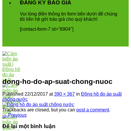
ĐĂNG KÝ BÁO GIÁ
Vui
l
ò
ng
đ
i
ề
n
th
ô
ng
tin
form
b
ê
n
d
ướ
i
để
ch
ú
ng
t
ô
i
li
ê
n
h
ệ
g
ở
i
b
á
o
gi
á
cho
qu
ý
kh
á
ch
!
[contact-form-7 id="6904"]
dong-ho-do-ap-suat-chong-nuoc
Published
22/12/2017
at
390 × 367
in
Đồng hồ đo áp suất
chống nước
Trackbacks are closed, but you can
post a comment
.
←
Previous
Để lại một bình luận