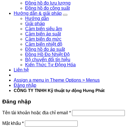
Đồng hồ đo lưu lượng
Đồng hồ đo công suất
Hướng dẫn & giải pháp
Hướng dẫn
Giải pháp
Cảm biến siêu âm
Cảm biến áp suất
Cảm biến đo mức
Cảm biến nhiệt độ
Đồng hồ đo áp suất
Đồng Hồ Đo Nhiệt Độ
Bộ chuyển đổi tín hiệu
Kiến Thức Tự Động Hóa
Liên hệ
Assign a menu in Theme Options > Menus
Đăng nhập
CÔNG TY TNHH Kỹ thuật tự động Hưng Phát
Đăng nhập
Tên tài khoản hoặc địa chỉ email
*
Mật khẩu
*