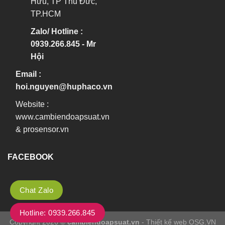
Hữu, TP Thủ Đức,
TP.HCM
Zalo/ Hotline :
0939.266.845 - Mr
Hội
Email :
hoi.nguyen@huphaco.vn
Website :
www.cambiendoapsuat.vn
&
prosensor.vn
FACEBOOK
Chat Zalo
Hotline: 0939.266.845
Copyright 2026 ©
cambiendoapsuat.vn
- Thiết kế web OSG.VN