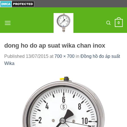
Skip
to
content
0
dong ho do ap suat wika chan inox
Published
13/07/2015
at
700 × 700
in
Đồng hồ đo áp suất
Wika