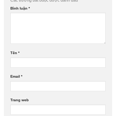
Các trường bắt buộc được đánh dấu
*
Bình luận
*
Tên
*
Email
*
Trang web