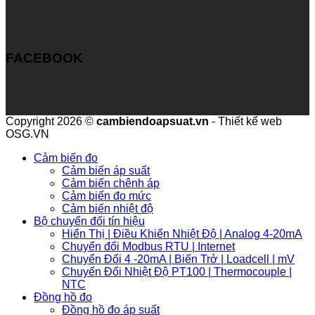
FACEBOOK
Copyright 2026 ©
cambiendoapsuat.vn
- Thiết kế web
OSG.VN
Cảm biến đo
Cảm biến áp suất
Cảm biến chênh áp
Cảm biến đo mức
Cảm biến nhiệt độ
Bộ chuyển đổi tín hiệu
Hiển Thị | Điều Khiển Nhiệt Độ | Analog 4-20mA
Chuyển đổi Modbus RTU | Internet
Chuyển Đổi 4 -20mA | Biến Trở | Loadcell | mV
Chuyển Đổi Nhiệt Độ PT100 | Thermocouple |
NTC
Đồng hồ đo
Đồng hồ đo áp suất