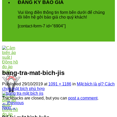
ĐĂNG KÝ BÁO GIÁ
Vui
l
ò
ng
đ
i
ề
n
th
ô
ng
tin
form
b
ê
n
d
ướ
i
để
ch
ú
ng
t
ô
i
li
ê
n
h
ệ
g
ở
i
b
á
o
gi
á
cho
qu
ý
kh
á
ch
!
[contact-form-7 id="6904"]
bang-tra-mat-bich-jis
Published
29/10/2019
at
1091 × 1186
in
Mặt bích là gì? Cách
chọn mặt bích phù hợp
Trackbacks are closed, but you can
post a comment
.
←
Previous
Next
→