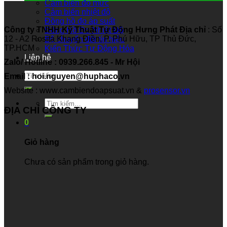
Cảm biến đo mức
Cảm biến nhiệt độ
Đồng hồ đo áp suất
Công ty TNHH Kỹ Thuật Tự Động Hưng Phát
Địa chỉ
: Số
Đồng Hồ Đo Nhiệt Độ
12 - A2 Rosita Khang Điền, P. Phú Hữu, TP Thủ Đức,
Bộ chuyển đổi tín hiệu
TP.HCM
Kiến Thức Tự Động Hóa
Liên hệ
Zalo/ Hotline : 0939.266.845 - Mr Hội
Tìm
Email : hoi.nguyen@huphaco.vn
kiếm:
Website : www.cambiendoapsuat.vn &
prosensor.vn
Tìm
ĐỊA CHỈ CÔNG TY
kiếm:
0
Giỏ hàng
Chưa có sản phẩm trong giỏ hàng.