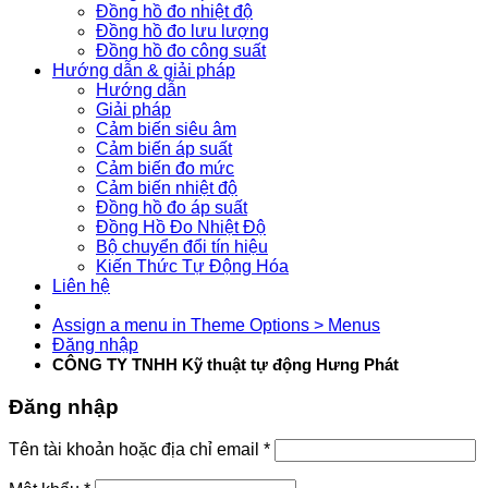
Đồng hồ đo nhiệt độ
Đồng hồ đo lưu lượng
Đồng hồ đo công suất
Hướng dẫn & giải pháp
Hướng dẫn
Giải pháp
Cảm biến siêu âm
Cảm biến áp suất
Cảm biến đo mức
Cảm biến nhiệt độ
Đồng hồ đo áp suất
Đồng Hồ Đo Nhiệt Độ
Bộ chuyển đổi tín hiệu
Kiến Thức Tự Động Hóa
Liên hệ
Assign a menu in Theme Options > Menus
Đăng nhập
CÔNG TY TNHH Kỹ thuật tự động Hưng Phát
Đăng nhập
Tên tài khoản hoặc địa chỉ email
*