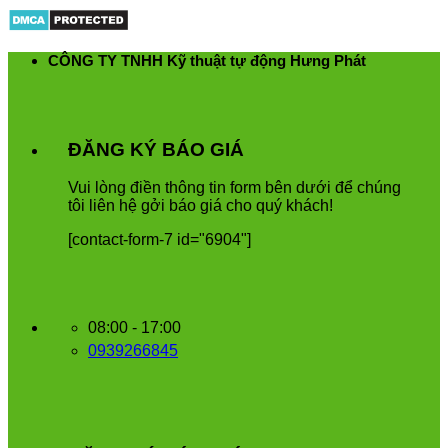
Skip
to
content
CÔNG TY TNHH Kỹ thuật tự động Hưng Phát
ĐĂNG KÝ BÁO GIÁ
Vui
l
ò
ng
đ
i
ề
n
th
ô
ng
tin
form
b
ê
n
d
ướ
i
để
ch
ú
ng
t
ô
i
li
ê
n
h
ệ
g
ở
i
b
á
o
gi
á
cho
qu
ý
kh
á
ch
!
[contact-form-7 id="6904"]
08:00 - 17:00
0939266845