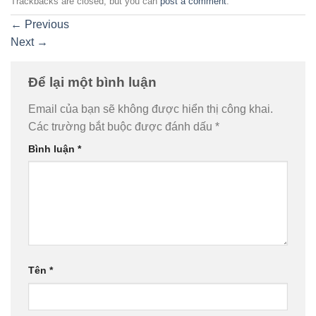
Trackbacks are closed, but you can
post a comment
.
←
Previous
Next
→
Để lại một bình luận
Email của bạn sẽ không được hiển thị công khai.
Các trường bắt buộc được đánh dấu
*
Bình luận
*
Tên
*