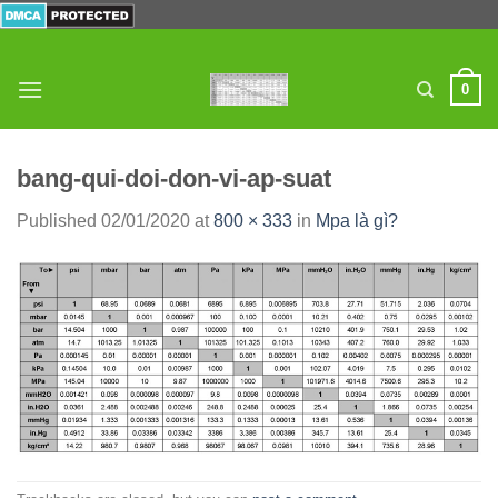
Skip
to
content
0
bang-qui-doi-don-vi-ap-suat
Published
02/01/2020
at
800 × 333
in
Mpa là gì?