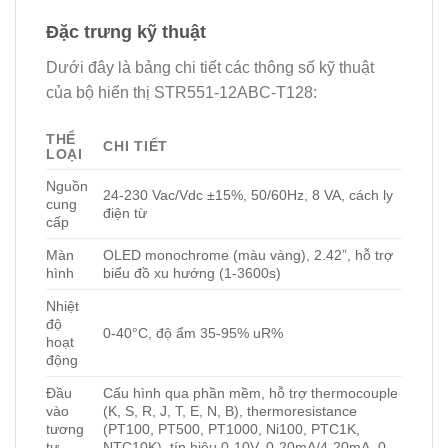
Đặc trưng kỹ thuật
Dưới đây là bảng chi tiết các thông số kỹ thuật
của bộ hiển thị STR551-12ABC-T128:
THỂ
CHI TIẾT
LOẠI
Nguồn
24-230 Vac/Vdc ±15%, 50/60Hz, 8 VA, cách ly
cung
điện từ
cấp
Màn
OLED monochrome (màu vàng), 2.42”, hỗ trợ
hình
biểu đồ xu hướng (1-3600s)
Nhiệt
độ
0-40°C, độ ẩm 35-95% uR%
hoạt
động
Đầu
Cấu hình qua phần mềm, hỗ trợ thermocouple
vào
(K, S, R, J, T, E, N, B), thermoresistance
tương
(PT100, PT500, PT1000, Ni100, PTC1K,
tự
NTC10K), tín hiệu 0-10V, 0-20mA/4-20mA, 0-