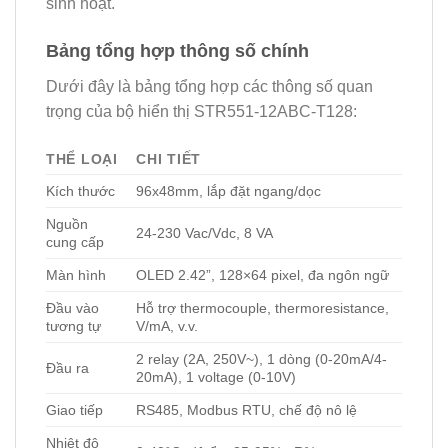
sinh hoạt.
Bảng tổng hợp thông số chính
Dưới đây là bảng tổng hợp các thông số quan
trọng của bộ hiển thị STR551-12ABC-T128:
THỂ LOẠI
CHI TIẾT
Kích thước
96x48mm, lắp đặt ngang/dọc
Nguồn
24-230 Vac/Vdc, 8 VA
cung cấp
Màn hình
OLED 2.42”, 128×64 pixel, đa ngôn ngữ
Đầu vào
Hỗ trợ thermocouple, thermoresistance,
tương tự
V/mA, v.v.
2 relay (2A, 250V~), 1 dòng (0-20mA/4-
Đầu ra
20mA), 1 voltage (0-10V)
Giao tiếp
RS485, Modbus RTU, chế độ nô lệ
Nhiệt độ