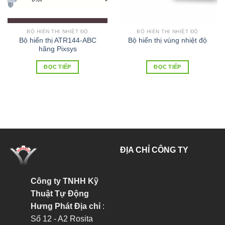
BỘ HIỂN THỊ NHIỆT ĐỘ
BỘ HIỂN THỊ NHIỆT ĐỘ
Bộ hiển thị ATR144-ABC
Bộ hiển thị vùng nhiệt độ
hãng Pixsys
ĐỌC TIẾP
ĐỌC TIẾP
ĐỊA CHỈ CÔNG TY
Công ty TNHH Kỹ
Thuật Tự Động
Hưng Phát
Địa chỉ
:
Số 12 - A2 Rosita