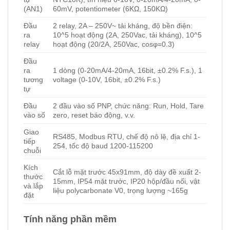
(AN1)
60mV, potentiometer (6KΩ, 150KΩ)
Đầu
2 relay, 2A – 250V~ tải kháng, độ bền điện:
ra
10^5 hoạt động (2A, 250Vac, tải kháng), 10^5
relay
hoạt động (20/2A, 250Vac, cosφ=0.3)
Đầu
ra
1 dòng (0-20mA/4-20mA, 16bit, ±0.2% F.s.), 1
tương
voltage (0-10V, 16bit, ±0.2% F.s.)
tự
Đầu
2 đầu vào số PNP, chức năng: Run, Hold, Tare
vào số
zero, reset báo động, v.v.
Giao
RS485, Modbus RTU, chế độ nô lệ, địa chỉ 1-
tiếp
254, tốc độ baud 1200-115200
chuỗi
Kích
Cắt lỗ mặt trước 45x91mm, độ dày đề xuất 2-
thước
15mm, IP54 mặt trước, IP20 hộp/đầu nối, vật
và lắp
liệu polycarbonate V0, trọng lượng ~165g
đặt
Tính năng phần mềm