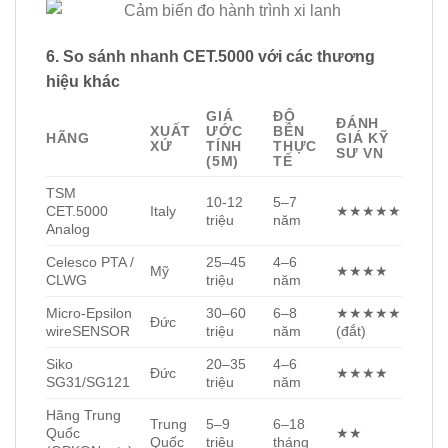
6. So sánh nhanh CET.5000 với các thương
hiệu khác
GIÁ
ĐỘ
ĐÁNH
XUẤT
ƯỚC
BỀN
HÃNG
GIÁ KỸ
XỨ
TÍNH
THỰC
SƯ VN
(5M)
TẾ
TSM
10-12
5–7
CET.5000
Italy
★★★★★
triệu
năm
Analog
Celesco PTA /
25–45
4–6
Mỹ
★★★★
CLWG
triệu
năm
Micro-Epsilon
30–60
6–8
★★★★★
Đức
wireSENSOR
triệu
năm
(đắt)
Siko
20–35
4–6
Đức
★★★★
SG31/SG121
triệu
năm
Hãng Trung
Trung
5–9
6–18
Quốc
★★
Quốc
triệu
tháng