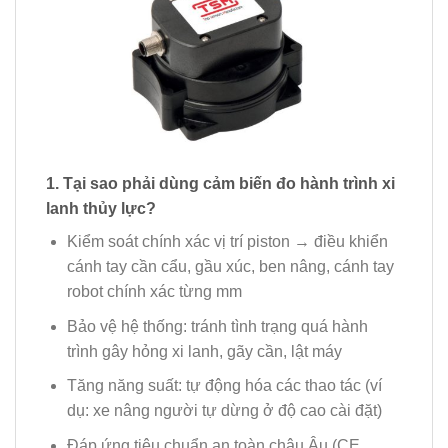
1. Tại sao phải dùng cảm biến đo hành trình xi
lanh thủy lực?
Kiểm soát chính xác vị trí piston → điều khiển
cánh tay cần cẩu, gầu xúc, ben nâng, cánh tay
robot chính xác từng mm
Bảo vệ hệ thống: tránh tình trạng quá hành
trình gây hỏng xi lanh, gãy cần, lật máy
Tăng năng suất: tự động hóa các thao tác (ví
dụ: xe nâng người tự dừng ở độ cao cài đặt)
Đáp ứng tiêu chuẩn an toàn châu Âu (CE,