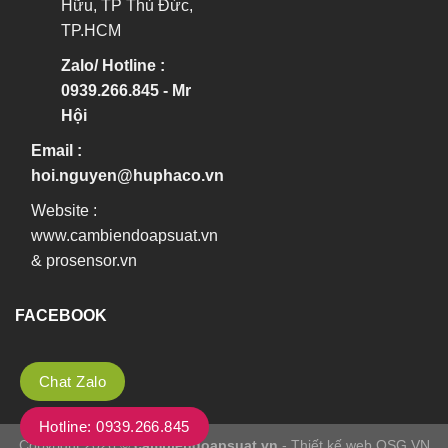
Hữu, TP Thủ Đức,
TP.HCM
Zalo/ Hotline :
0939.266.845 - Mr
Hội
Email :
hoi.nguyen@huphaco.vn
Website :
www.cambiendoapsuat.vn
&
prosensor.vn
FACEBOOK
Chat Zalo
Hotline: 0939.266.845
Copyright 2026 ©
cambiendoapsuat.vn
- Thiết kế web OSG.VN