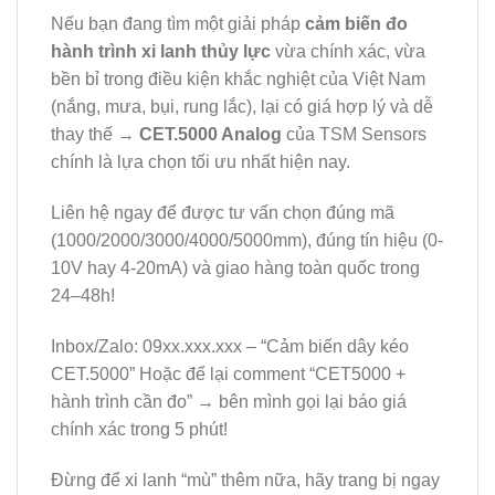
Nếu bạn đang tìm một giải pháp
cảm biến đo
hành trình xi lanh thủy lực
vừa chính xác, vừa
bền bỉ trong điều kiện khắc nghiệt của Việt Nam
(nắng, mưa, bụi, rung lắc), lại có giá hợp lý và dễ
thay thế →
CET.5000 Analog
của TSM Sensors
chính là lựa chọn tối ưu nhất hiện nay.
Liên hệ ngay để được tư vấn chọn đúng mã
(1000/2000/3000/4000/5000mm), đúng tín hiệu (0-
10V hay 4-20mA) và giao hàng toàn quốc trong
24–48h!
Inbox/Zalo: 09xx.xxx.xxx – “Cảm biến dây kéo
CET.5000” Hoặc để lại comment “CET5000 +
hành trình cần đo” → bên mình gọi lại báo giá
chính xác trong 5 phút!
Đừng để xi lanh “mù” thêm nữa, hãy trang bị ngay