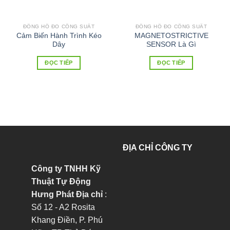
ĐỒNG HỒ ĐO CÔNG SUẤT
ĐỒNG HỒ ĐO CÔNG SUẤT
Cảm Biến Hành Trình Kéo
MAGNETOSTRICTIVE
Dây
SENSOR Là Gì
ĐỌC TIẾP
ĐỌC TIẾP
ĐỊA CHỈ CÔNG TY
Công ty TNHH Kỹ
Thuật Tự Động
Hưng Phát
Địa chỉ
:
Số 12 - A2 Rosita
Khang Điền, P. Phú