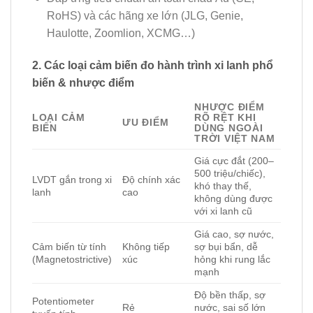
RoHS) và các hãng xe lớn (JLG, Genie,
Haulotte, Zoomlion, XCMG…)
2. Các loại cảm biến đo hành trình xi lanh phổ
biến & nhược điểm
NHƯỢC ĐIỂM
LOẠI CẢM
RÕ RỆT KHI
ƯU ĐIỂM
BIẾN
DÙNG NGOÀI
TRỜI VIỆT NAM
Giá cực đắt (200–
500 triệu/chiếc),
LVDT gắn trong xi
Độ chính xác
khó thay thế,
lanh
cao
không dùng được
với xi lanh cũ
Giá cao, sợ nước,
Cảm biến từ tính
Không tiếp
sợ bụi bẩn, dễ
(Magnetostrictive)
xúc
hỏng khi rung lắc
mạnh
Độ bền thấp, sợ
Potentiometer
Rẻ
nước, sai số lớn