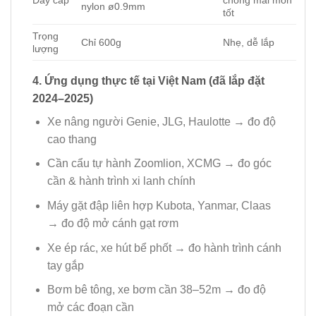
nylon ø0.9mm
tốt
Trọng
Chỉ 600g
Nhẹ, dễ lắp
lượng
4. Ứng dụng thực tế tại Việt Nam (đã lắp đặt
2024–2025)
Xe nâng người Genie, JLG, Haulotte → đo độ
cao thang
Cần cẩu tự hành Zoomlion, XCMG → đo góc
cần & hành trình xi lanh chính
Máy gặt đập liên hợp Kubota, Yanmar, Claas
→ đo độ mở cánh gạt rơm
Xe ép rác, xe hút bể phốt → đo hành trình cánh
tay gắp
Bơm bê tông, xe bơm cần 38–52m → đo độ
mở các đoạn cần