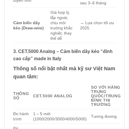
tuyến tính
sau 3–6 tháng
Giá hợp lý,
lắp ngoài,
Cảm biến dây
chịu môi
→ Lựa chọn tối ưu
kéo (Draw-wire)
trường khắc
2025
nghiệt, thay
thế dễ
3. CET.5000 Analog – Cảm biến dây kéo “đỉnh
cao cấp” made in Italy
Thông số nổi bật nhất mà kỹ sư Việt Nam
quan tâm:
SO VỚI HÀNG
TRUNG
THÔNG
CET.5000 ANALOG
QUỐC/TRUNG
SỐ
BÌNH THỊ
TRƯỜNG
Đo hành
1 – 5 mét
Tương đương
trình
(1000/2000/3000/4000/5000)
Độ